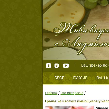
Ваш тренер по 
БЛОГ
БУКСИР
ВАШ К
Главная
/
Это интересно
/
Гранат не излечит имеющиеся у чел
Ученые 