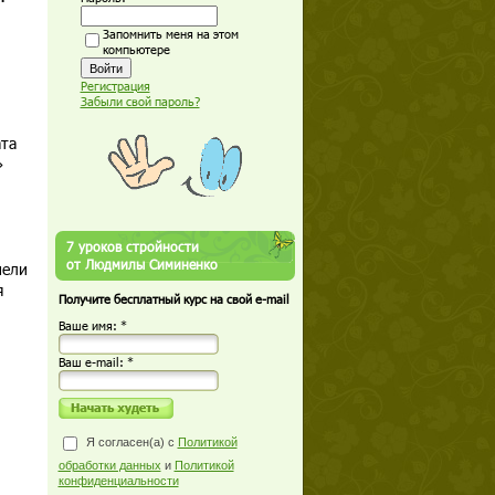
Запомнить меня на этом
компьютере
Регистрация
Забыли свой пароль?
ата
»
7 уроков стройности
от Людмилы Симиненко
мели
я
Получите бесплатный курс на свой e-mail
Ваше имя: *
Ваш е-mail: *
Я согласен(а) с
Политикой
обработки данных
и
Политикой
конфиденциальности