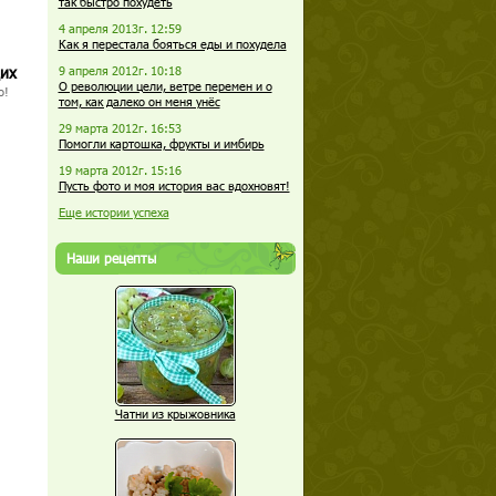
так быстро похудеть
4 апреля 2013г. 12:59
Как я перестала бояться еды и похудела
щих
9 апреля 2012г. 10:18
О революции цели, ветре перемен и о
о!
том, как далеко он меня унёс
29 марта 2012г. 16:53
Помогли картошка, фрукты и имбирь
19 марта 2012г. 15:16
Пусть фото и моя история вас вдохновят!
Еще истории успеха
Наши рецепты
Чатни из крыжовника