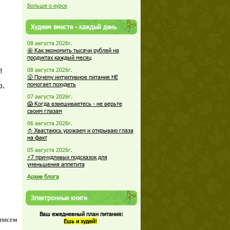
Больше о курсе
Худеем вместе - каждый день
08 августа 2026г.
🤩 Как экономить тысячи рублей на
продуктах каждый месяц
!
08 августа 2026г.
😮 Почему интуитивное питание НЕ
о.
помогает похудеть
07 августа 2026г.
😱 Когда взвешиваетесь - не верьте
своим глазам
06 августа 2026г.
🍅 Хвастаюсь урожаем и открываю глаза
на факт
05 августа 2026г.
⚡7 причудливых подсказок для
уменьшения аппетита
Архив блога
Электронные книги
Ваш ежедневный план питания:
 писем
Ешь и худей!