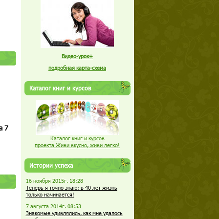
Видео-урок+
подробная карта-схема
Каталог книг и курсов
а 7
Каталог книг и курсов
проекта Живи вкусно, живи легко!
Истории успеха
16 ноября 2015г. 18:28
Теперь я точно знаю: в 40 лет жизнь
только начинается!
7 августа 2014г. 08:53
Знакомые удивлялись, как мне удалось