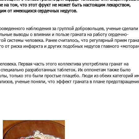
е на том, что этот фрукт не может быть настоящим лекарством,
им от имеющихся сердечных недугов.
роведенного наблюдения за группой добровольцев, ученые сделали
льные выводы о влиянии и пользе граната на работу сердечно-
той системы человека. Ранее считалось, что регулярный прием гран
го от риска инфаркта и других подобных недугов главного «мотора
еловека. Первая часть этого коллектива употребляла гранат на
 специально разработанных таблеток. Их оппонетам также было
лы, только это были простые плацебо. Люди из обеих категорий и
ализов, ученые поняли, что эффект граната в плане предотвращени