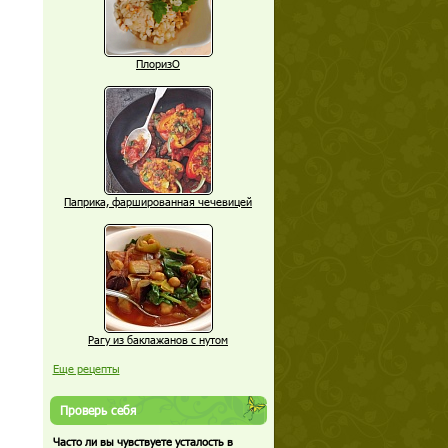
ПлоризО
Паприка, фаршированная чечевицей
Рагу из баклажанов с нутом
Еще рецепты
Проверь себя
Часто ли вы чувствуете усталость в