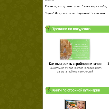
Главное, что должно у вас быть - вера в себя,
Удачи! Искренне ваша Людмила Симиненко.
Тренинги по похудению
Как выстроить стройное питание
1
Похудеть, не считая каждую калорию и без
запрета любимых вкусностей
Книги по стройной кулинарии