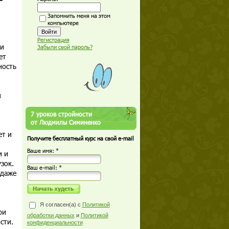
Запомнить меня на этом
компьютере
Регистрация
 и
Забыли свой пароль?
ет
ность
н
7 уроков стройности
от Людмилы Симиненко
ет и
Получите бесплатный курс на свой e-mail
Ваше имя: *
и и
зок.
Ваш е-mail: *
 даже
Я согласен(а) с
Политикой
ри
обработки данных
и
Политикой
сти.
конфиденциальности