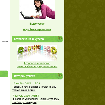
Видео-урок+
подробная карта-схема
Каталог книг и курсов
 писем
Каталог книг и курсов
проекта Живи вкусно, живи легко!
Истории успеха
16 ноября 2015г. 18:28
Теперь я точно знаю: в 40 лет жизнь
только начинается!
7 августа 2014г. 08:53
Знакомые удивлялись, как мне удалось
так быстро похудеть