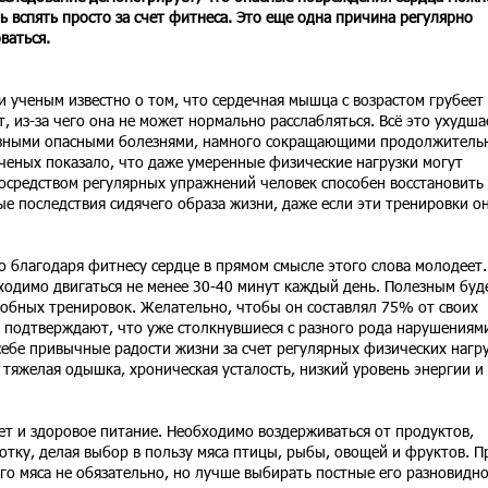
ь вспять просто за счет фитнеса. Это еще одна причина регулярно
ваться.
и ученым известно о том, что сердечная мышца с возрастом грубеет
т, из-за чего она не может нормально расслабляться. Всё это ухудша
азными опасными болезнями, намного сокращающими продолжитель
ченых показало, что даже умеренные физические нагрузки могут
Посредством регулярных упражнений человек способен восстановить
ые последствия сидячего образа жизни, даже если эти тренировки о
 благодаря фитнесу сердце в прямом смысле этого слова молодеет.
одимо двигаться не менее 30-40 минут каждый день. Полезным буд
обных тренировок. Желательно, чтобы он составлял 75% от своих
 подтверждают, что уже столкнувшиеся с разного рода нарушениям
ебе привычные радости жизни за счет регулярных физических нагру
 тяжелая одышка, хроническая усталость, низкий уровень энергии и
т и здоровое питание. Необходимо воздерживаться от продуктов,
тку, делая выбор в пользу мяса птицы, рыбы, овощей и фруктов. П
го мяса не обязательно, но лучше выбирать постные его разновидно