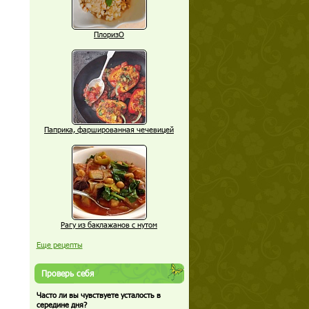
ПлоризО
Паприка, фаршированная чечевицей
Рагу из баклажанов с нутом
Еще рецепты
Проверь себя
Часто ли вы чувствуете усталость в
середине дня?