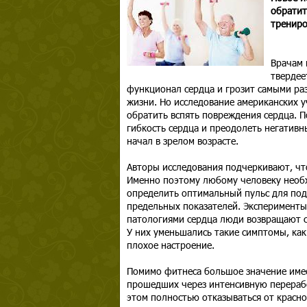
обратит
трениро
Врачам 
твердее
функционал сердца и грозит самыми р
жизни. Но исследование американских у
обратить вспять повреждения сердца. 
гибкость сердца и преодолеть негативн
начал в зрелом возрасте.
Авторы исследования подчеркивают, что
Именно поэтому любому человеку необх
определить оптимальный пульс для под
предельных показателей. Эксперименты
патологиями сердца люди возвращают с
У них уменьшались такие симптомы, как
плохое настроение.
Помимо фитнеса большое значение имее
прошедших через интенсивную перерабо
этом полностью отказываться от красно