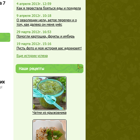
а 7
4 апреля 2013г. 12:59
Как я перестала бояться еды и похудела
9 апреля 2012г. 10:18
О революции цели, ветре перемен и о
том, как далеко он меня унёс
29 марта 2012г. 16:53
Помогли картошка, фрукты и имбирь
19 марта 2012г. 15:16
Пусть фото и моя история вас вдохновят!
Еще истории успеха
Наши рецепты
щих
о!
Чатни из крыжовника