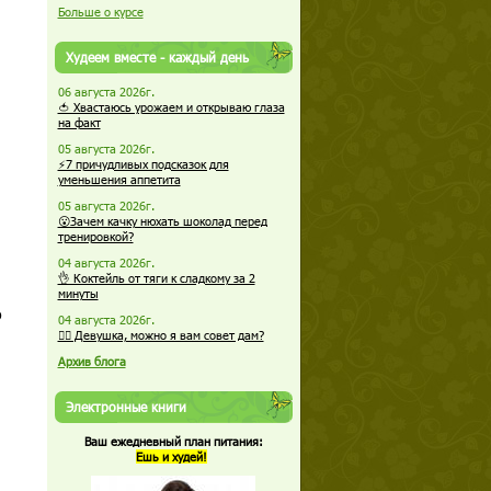
Больше о курсе
Худеем вместе - каждый день
06 августа 2026г.
🍅 Хвастаюсь урожаем и открываю глаза
на факт
05 августа 2026г.
⚡7 причудливых подсказок для
уменьшения аппетита
05 августа 2026г.
😮Зачем качку нюхать шоколад перед
тренировкой?
04 августа 2026г.
👌 Коктейль от тяги к сладкому за 2
минуты
о
04 августа 2026г.
🏋️‍♀️ Девушка, можно я вам совет дам?
Архив блога
Электронные книги
Ваш ежедневный план питания:
Ешь и худей!