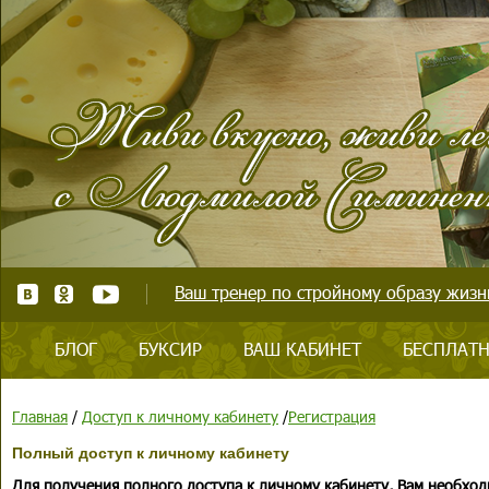
Ваш тренер по стройному образу жизни
БЛОГ
БУКСИР
ВАШ КАБИНЕТ
БЕСПЛАТН
Главная
/
Доступ к личному кабинету
/
Регистрация
Полный доступ к личному кабинету
Для получения полного доступа к личному кабинету, Вам необход