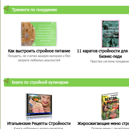
Тренинги по похудению
Как выстроить стройное питание
11 каратов стройности для
бизнес-леди
Похудеть, не считая каждую калорию и без
запрета любимых вкусностей
Простая система похудени
Книги по стройной кулинарии
Итальянские Рецепты Стройности
Жиросжигающие меню стр
Книга избранных видео-рецептов,
Полное меню с рецептам