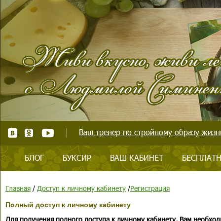
Ваш тренер по стройному образу жизни
БЛОГ
БУКСИР
ВАШ КАБИНЕТ
БЕСПЛАТН
Главная
/
Доступ к личному кабинету
/
Регистрация
Полный доступ к личному кабинету
Для получения полного доступа к личному кабинету, Вам необход