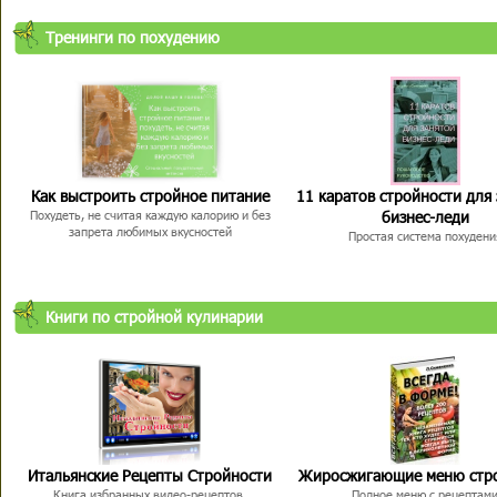
Тренинги по похудению
Как выстроить стройное питание
11 каратов стройности для
бизнес-леди
Похудеть, не считая каждую калорию и без
запрета любимых вкусностей
Простая система похудени
Книги по стройной кулинарии
Итальянские Рецепты Стройности
Жиросжигающие меню стр
Книга избранных видео-рецептов,
Полное меню с рецептам