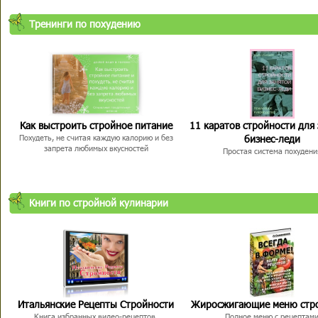
Тренинги по похудению
Как выстроить стройное питание
11 каратов стройности для
бизнес-леди
Похудеть, не считая каждую калорию и без
запрета любимых вкусностей
Простая система похудени
Книги по стройной кулинарии
Итальянские Рецепты Стройности
Жиросжигающие меню стр
Книга избранных видео-рецептов,
Полное меню с рецептам