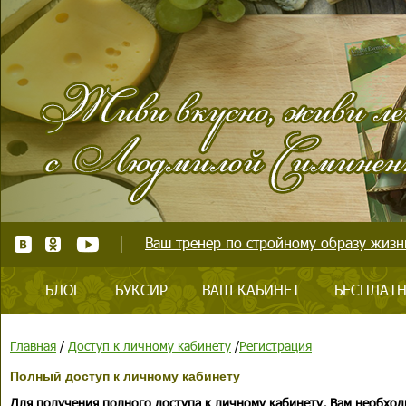
Ваш тренер по стройному образу жизни
БЛОГ
БУКСИР
ВАШ КАБИНЕТ
БЕСПЛАТН
Главная
/
Доступ к личному кабинету
/
Регистрация
Полный доступ к личному кабинету
Для получения полного доступа к личному кабинету, Вам необход