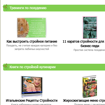
Тренинги по похудению
Как выстроить стройное питание
11 каратов стройности для
бизнес-леди
Похудеть, не считая каждую калорию и без
запрета любимых вкусностей
Простая система похудени
Книги по стройной кулинарии
Итальянские Рецепты Стройности
Жиросжигающие меню стр
Книга избранных видео-рецептов,
Полное меню с рецептам