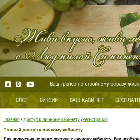
Ваш тренер по стройному образу жизни
БЛОГ
БУКСИР
ВАШ КАБИНЕТ
БЕСПЛАТН
Главная
/
Доступ к личному кабинету
/
Регистрация
Полный доступ к личному кабинету
Для получения полного доступа к личному кабинету, Вам необход