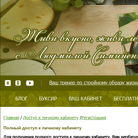
Ваш тренер по стройному образу жизни
БЛОГ
БУКСИР
ВАШ КАБИНЕТ
БЕСПЛАТН
Главная
/
Доступ к личному кабинету
/
Регистрация
Полный доступ к личному кабинету
Для получения полного доступа к личному кабинету, Вам необход