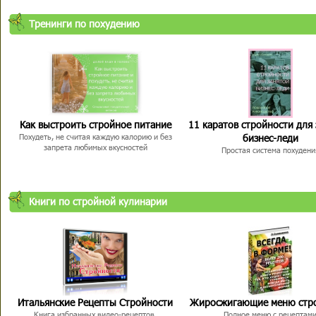
Тренинги по похудению
Как выстроить стройное питание
11 каратов стройности для
бизнес-леди
Похудеть, не считая каждую калорию и без
запрета любимых вкусностей
Простая система похудени
Книги по стройной кулинарии
Итальянские Рецепты Стройности
Жиросжигающие меню стр
Книга избранных видео-рецептов,
Полное меню с рецептам