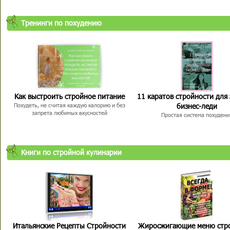
Тренинги по похудению
Как выстроить стройное питание
11 каратов стройности для
бизнес-леди
Похудеть, не считая каждую калорию и без
запрета любимых вкусностей
Простая система похудени
Книги по стройной кулинарии
Итальянские Рецепты Стройности
Жиросжигающие меню стр