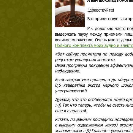
А вам шоколад помогае
Здравствуйте!
Вас приветствует авто
Мы довольно часто под
выдержать паузу между приемами пищи 
великое множество. Очень много дельны
Полного комплекта моих аудио и элект
«Вот сейчас прочитала по поводу доба
рецептом укрощения аппетита.
Ваша программа похудения эффективна 
наблюдение.
Если завтрак уже прошел, а до обеда е
0,5 квадратика экстра черного шоко
улетучивается!!!
Думала, что это особенность моего орг
:-)) Так что теперь, чтобы не съесть л
еще и с пользой.
Кстати, по данным последних исследо
с высоким содержанием какао) входит
зеленым чаем :-))) Главное - умеренност