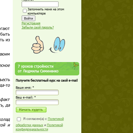
Запомнить меня на этом
компьютере
Регистрация
Забыли свой пароль?
огают
 быть
ть из
своим
есное
7 уроков стройности
от Людмилы Симиненко
ъесть
Получите бесплатный курс на свой e-mail
да-то
Ваше имя: *
Ваш е-mail: *
 факт
ь, да
колад
Я согласен(а) с
Политикой
кой и
обработки данных
и
Политикой
конфиденциальности