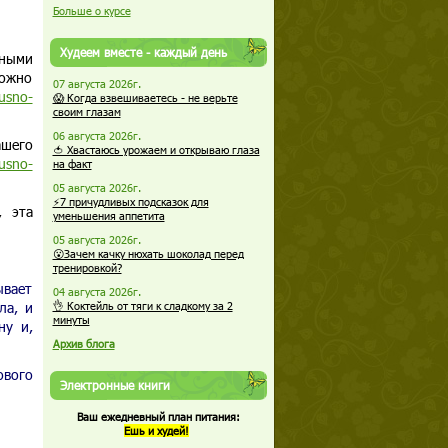
Больше о курсе
Худеем вместе - каждый день
тными
можно
07 августа 2026г.
kusno-
😱 Когда взвешиваетесь - не верьте
своим глазам
06 августа 2026г.
ашего
🍅 Хвастаюсь урожаем и открываю глаза
kusno-
на факт
05 августа 2026г.
⚡7 причудливых подсказок для
, эта
уменьшения аппетита
05 августа 2026г.
😮Зачем качку нюхать шоколад перед
тренировкой?
ывает
04 августа 2026г.
ла, и
👌 Коктейль от тяги к сладкому за 2
минуты
ну и,
Архив блога
ового
Электронные книги
Ваш ежедневный план питания:
Ешь и худей!