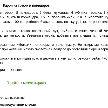
Карри из трески и помидоров
 трески, 8 помидоров, 1 белая луковица, 4 зубчика чеснока, 1 с
 ч. л. семян кориандра, 1 ч. л. порошка чили, 2 ч. л. молотого к
та-пасты, 100 мл рыбного бульона, соль по вкусу, 1 ст. л. растител
 и всыпать тонко нарезанный лук, имбирь и измельченный че
, до мягкости. Увеличить огонь, добавить все специи и, помеш
резанные кубиками помидоры и томат-пасту. Не накрывая кры
с при желании можно смолоть в блендере до состояния пюре и верн
оложить в кипящий соус и держать в нем до готовности рыбы 4–5
зы.
ии - 190 ккал.
Перейти к комментариям
ет вам похудение!
индивидуальном случае.