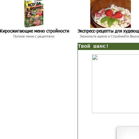
Жиросжигающие меню стройности
Экспресс-рецепты для худею
Полное меню с рецептами
Экономьте время и Стройнейте Вкусн
нс!
Прямо сейчас получи мои
7 уроков стройности
И
без голодных дие
начни немедленно худеть
таблеток
Первый урок - через 5 минут в твоем почтовом ящ