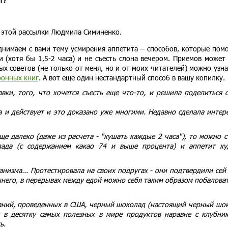
т?
р этой рассылки Людмила Симиненко.
нимаем с вами тему усмирения аппетита – способов, которые пом
(хотя бы 1,5-2 часа) и не съесть слона вечером. Приемов может
х советов (не только от меня, но и от моих читателей) можно узна
ронных книг
. А вот еще один нестандартный способ в вашу копилку.
вки, того, что хочется съесть еще что-то, и решила поделиться 
и действует и это доказано уже многими. Недавно сделала интер
ще далеко (даже из расчета - "кушать каждые 2 часа"), то можно с
лада (с содержанием какао 74 и выше процента) и аппетит ку
анизма... Протестировала на своих подругах - они подтвердили сей
ишнего, в перерывах между едой можно себя таким образом побаловат
ваний, проведенных в США, черный шоколад (настоящий черный шо
 в десятку самых полезных в мире продуктов наравне с клубни
ь.