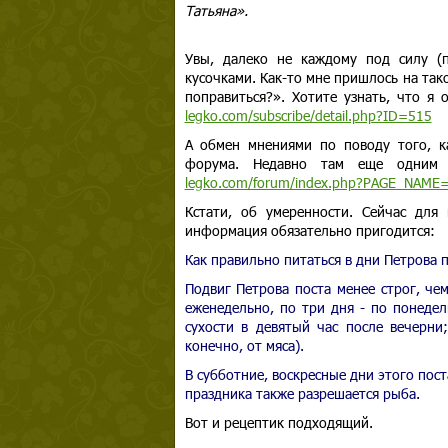
Татьяна».
Увы, далеко не каждому под силу (п
кусочками. Как-то мне пришлось на так
поправиться?». Хотите узнать, что я
legko.com/subscribe/detail.php?ID=515
А обмен мнениями по поводу того, к
форума. Недавно там еще одним 
legko.com/forum/index.php?PAGE_NAM
Кстати, об умеренности. Сейчас для
информация обязательно пригодится:
Как правильно питаться в дни Петрова 
Подвиг Петрова поста менее строг, че
еженедельно, по три дня - по понедел
сухости в девятый час после вечерни
конечно, от мяса).
В субботние, воскресные дни этого пост
праздника также разрешается рыба.
Вот и рецептик подходящий.