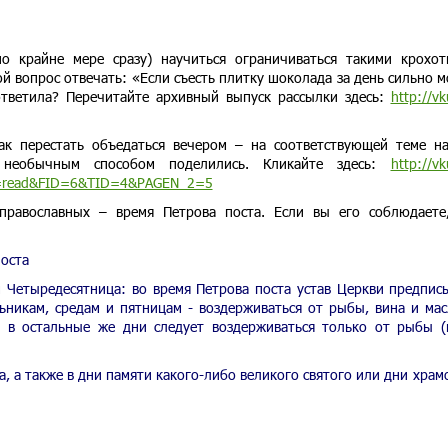
о крайне мере сразу) научиться ограничиваться такими крохо
ой вопрос отвечать: «Если съесть плитку шоколада за день сильно 
 ответила? Перечитайте архивный выпуск рассылки здесь:
http://v
ак перестать объедаться вечером – на соответствующей теме н
необычным способом поделились. Кликайте здесь:
http://v
E=read&FID=6&TID=4&PAGEN_2=5
 православных – время Петрова поста. Если вы его соблюдаете
поста
м Четыредесятница: во время Петрова поста устав Церкви предпис
ьникам, средам и пятницам - воздерживаться от рыбы, вина и мас
; в остальные же дни следует воздерживаться только от рыбы (
а, а также в дни памяти какого-либо великого святого или дни храм