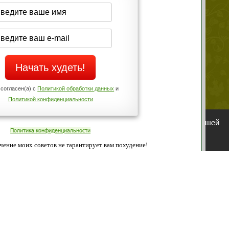
середине дня?
Да
Нет
Телефоны службы поддержки
+7 (909) 421-77-27
ованием cookies. Оставаясь с нами, вы соглашаетесь с нашей
 браузера.
Согласен
ательно вы
 фигуру и