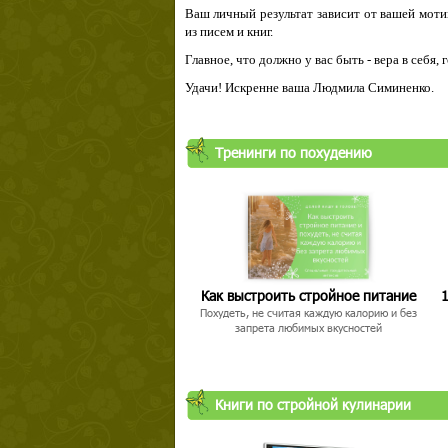
Ваш личный результат зависит от вашей мотив
из писем и книг.
Главное, что должно у вас быть - вера в себя,
Удачи! Искренне ваша Людмила Симиненко.
Тренинги по похудению
Как выстроить стройное питание
1
Похудеть, не считая каждую калорию и без
запрета любимых вкусностей
Книги по стройной кулинарии