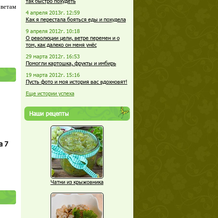
так быстро похудеть
оветам
4 апреля 2013г. 12:59
Как я перестала бояться еды и похудела
9 апреля 2012г. 10:18
О революции цели, ветре перемен и о
том, как далеко он меня унёс
29 марта 2012г. 16:53
Помогли картошка, фрукты и имбирь
19 марта 2012г. 15:16
Пусть фото и моя история вас вдохновят!
Еще истории успеха
Наши рецепты
а 7
Чатни из крыжовника