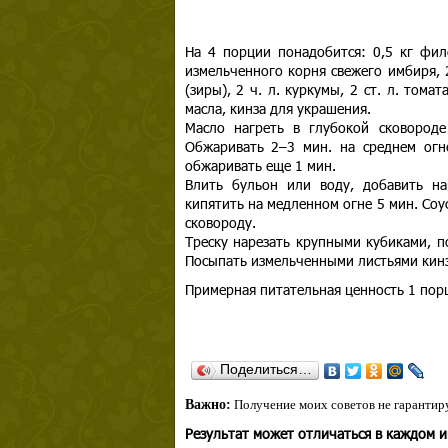
На 4 порции понадобится: 0,5 кг филе
измельченного корня свежего имбиря, 2
(зиры), 2 ч. л. куркумы, 2 ст. л. тома
масла, кинза для украшения.
Масло нагреть в глубокой сковороде
Обжаривать 2–3 мин. на среднем огне
обжаривать еще 1 мин.
Влить бульон или воду, добавить на
кипятить на медленном огне 5 мин. Соу
сковороду.
Треску нарезать крупными кубиками, п
Посыпать измельченными листьями кин
Примерная питательная ценность 1 порц
Поделиться…
Важно:
Получение моих советов не гарантиру
Результат может отличаться в каждом 