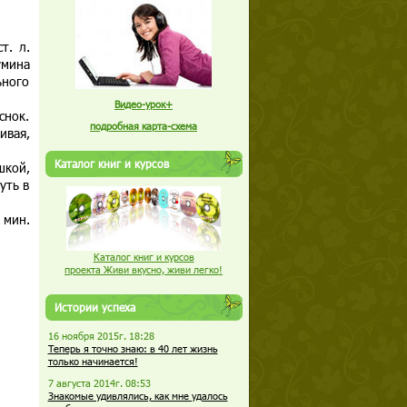
т. л.
умина
ьного
Видео-урок+
снок.
подробная карта-схема
ивая,
Каталог книг и курсов
шкой,
уть в
 мин.
Каталог книг и курсов
проекта Живи вкусно, живи легко!
Истории успеха
16 ноября 2015г. 18:28
Теперь я точно знаю: в 40 лет жизнь
только начинается!
7 августа 2014г. 08:53
Знакомые удивлялись, как мне удалось