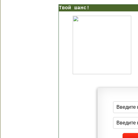
Твой шанс!