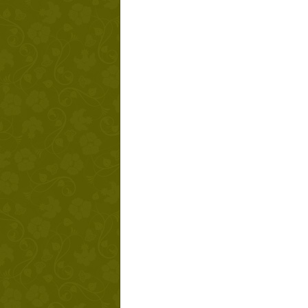
Твой ша