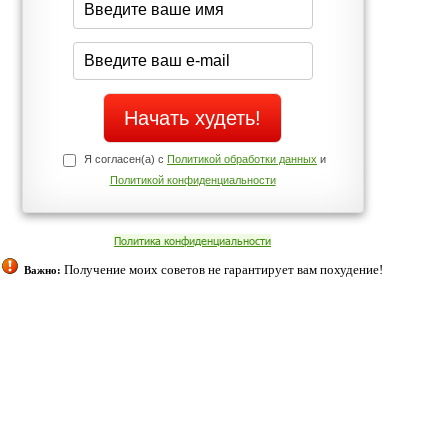
Да
Нет
Телефоны службы поддержки
+7 (909) 421-77-27
ованием cookies. Оставаясь с нами, вы соглашаетесь с нашей
 браузера.
Согласен
ательно вы
 фигуру и