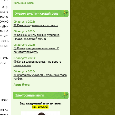
Больше о курсе
а еще
ыла у
Худеем вместе - каждый день
акого
можно
09 августа 2026г.
🙈 Рука не поднимается это съесть
нными
ть на
08 августа 2026г.
🤩 Как экономить тысячи рублей на
ение.
продуктах каждый месяц
 есть
08 августа 2026г.
остые
😮 Почему интуитивное питание НЕ
помогает похудеть
инять
07 августа 2026г.
😱 Когда взвешиваетесь - не верьте
но и
своим глазам
06 августа 2026г.
🍅 Хвастаюсь урожаем и открываю глаза
на факт
Архив блога
Электронные книги
тного
Ваш ежедневный план питания:
Ешь и худей!
легка
авить