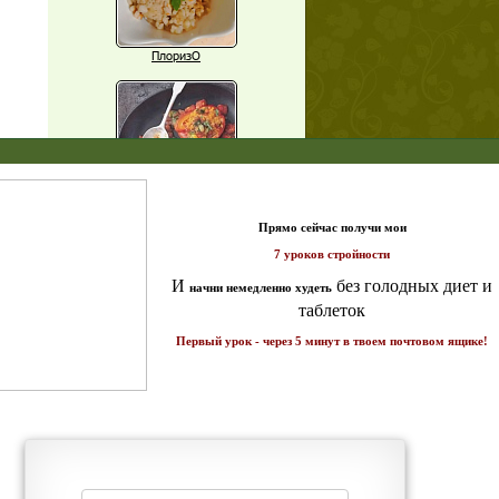
ПлоризО
X
Паприка, фаршированная чечевицей
т и
ике!
Рагу из баклажанов с нутом
Еще рецепты
Проверь себя
Часто ли вы чувствуете усталость в
середине дня?