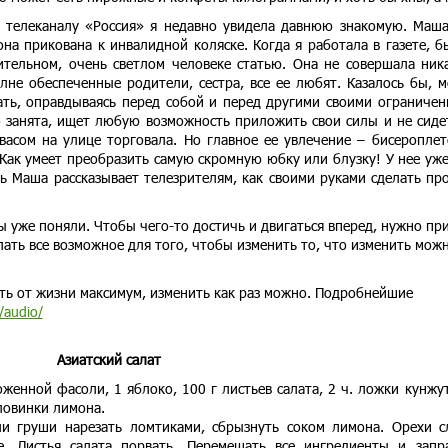
 телеканалу «Россия» я недавно увидела давнюю знакомую. Маш
она прикована к инвалидной коляске. Когда я работала в газете, б
ительном, очень светлом человеке статью. Она не совершала ник
олне обеспеченные родители, сестра, все ее любят. Казалось бы, 
ать, оправдываясь перед собой и перед другими своими ограниче
 занята, ищет любую возможность приложить свои силы и не сиде
васом на улице торговала. Но главное ее увлечение – бисероплет
Как умеет преобразить самую скромную юбку или блузку! У нее уже
рь Маша рассказывает телезрителям, как своими руками сделать пр
вы уже поняли. Чтобы чего-то достичь и двигаться вперед, нужно пр
лать все возможное для того, чтобы изменить то, что изменить мож
ь от жизни максимум, изменить как раз можно. Подробнейшие
o/audio/
Азиатский салат
женной фасоли, 1 яблоко, 100 г листьев салата, 2 ч. ложки кунжу
оловинки лимона.
ли груши нарезать ломтиками, сбрызнуть соком лимона. Орехи с
е. Листья салата порвать. Перемешать все ингредиенты и запр