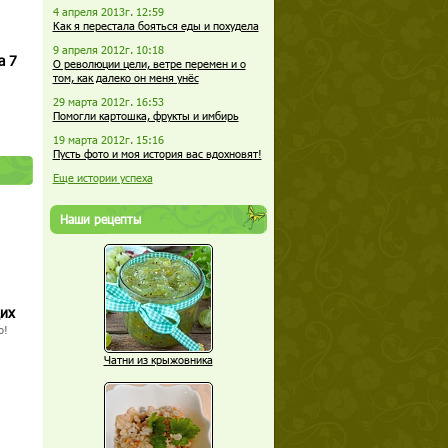
4 апреля 2013г. 12:59
Как я перестала бояться еды и похудела
9 апреля 2012г. 10:18
а 7
О революции цели, ветре перемен и о
том, как далеко он меня унёс
29 марта 2012г. 16:53
Помогли картошка, фрукты и имбирь
19 марта 2012г. 15:16
Пусть фото и моя история вас вдохновят!
Еще истории успеха
Наши рецепты
щих
о!
Чатни из крыжовника