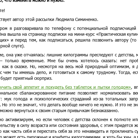
о, что изменить можно и нужно.
те!
ствует автор этой рассылки Людмила Симиненко.
ером я разговаривала по телефону с потенциальной подписчицей
Она вышла на страницу подписки на мини-курс «Практическая кули
их» и перед тем, как подписаться, решила позвонить автору (то 
рной слуге).
ие, она уже отчаялась: лишние килограммы преследуют с детства, 
 – только временные. Мне бы очень хотелось сказать: нет про
 как в сказке. Но, несмотря на весь мой природный оптимизм, я 
с чем ты имеешь дело, и готовиться к самому трудному. Тогда, ес
о будет приятный сюрприз.
учить свой аппетит и похудеть без таблеток и пытки голодом»
, в
иональное сбалансированное питание позволяет нормализовать ве
: мук голода и психологических страданий из-за тотальных запр
 Но это не значит, что делать вообще ничего не нужно. И это не зн
, можно вернуться к своим старым привычкам безнаказанно.
о активизируем, но если человек с детства склонен к полноте ил
льству в силу возраста или состояния здоровья, с этим придется ж
 как часть себя и перестать себя за это ненавидеть и проклинать с
то может есть пирожные и конфеты килограммами, и хоть бы хны, а