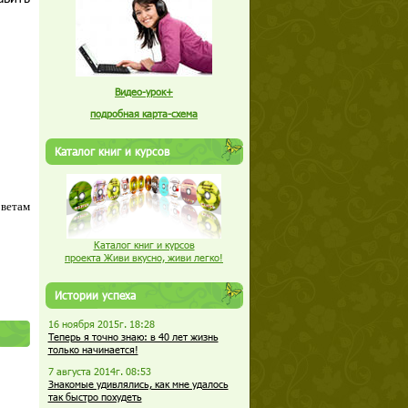
Видео-урок+
подробная карта-схема
Каталог книг и курсов
оветам
Каталог книг и курсов
проекта Живи вкусно, живи легко!
Истории успеха
16 ноября 2015г. 18:28
Теперь я точно знаю: в 40 лет жизнь
только начинается!
7 августа 2014г. 08:53
Знакомые удивлялись, как мне удалось
так быстро похудеть