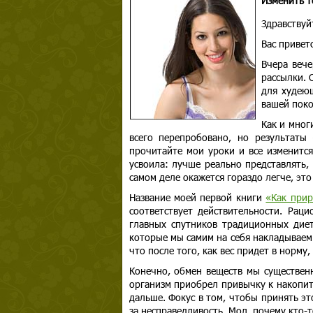
Изменить т
Здравствуй
Вас привет
Вчера веч
рассылки. 
для худеющ
вашей поко
Как и мног
всего перепробовано, но результаты
прочитайте мои уроки и все изменится
усвоила: лучше реально представлять, 
самом деле окажется гораздо легче, эт
Название моей первой книги
«Как прир
соответствует действительности. Рац
главных спутников традиционных диет
которые мы самим на себя накладываем.
что после того, как вес придет в норму
Конечно, обмен веществ мы существенн
организм приобрел привычку к накопите
дальше. Фокус в том, чтобы принять это
за несправедливость. Мол, почему кто-