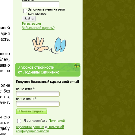
Запомнить меня на этом
компьютере
Регистрация
 моей
Забыли свой пароль?
нария
есть,
много
блем,
давно
7 уроков стройности
ли на
от Людмилы Симиненко
Получите бесплатный курс на свой e-mail
полне
Ваше имя: *
с без
етов,
Ваш е-mail: *
ачит,
и его
Я согласен(а) с
Политикой
ить и
обработки данных
и
Политикой
удьбу
конфиденциальности
 мне…