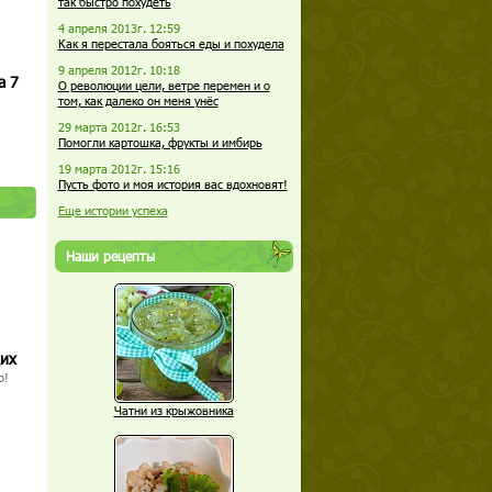
так быстро похудеть
4 апреля 2013г. 12:59
Как я перестала бояться еды и похудела
9 апреля 2012г. 10:18
а 7
О революции цели, ветре перемен и о
том, как далеко он меня унёс
29 марта 2012г. 16:53
Помогли картошка, фрукты и имбирь
19 марта 2012г. 15:16
Пусть фото и моя история вас вдохновят!
Еще истории успеха
Наши рецепты
щих
о!
Чатни из крыжовника