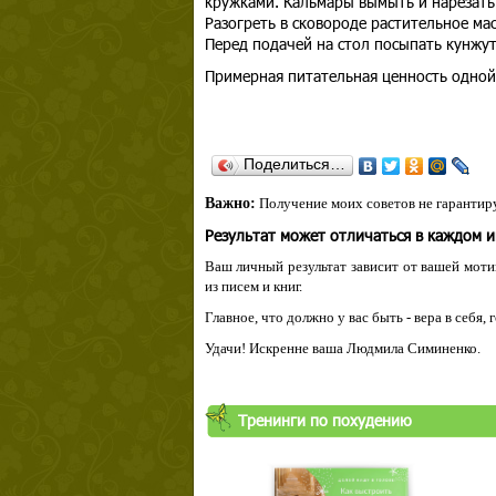
кружками. Кальмары вымыть и нарезать
Разогреть в сковороде растительное мас
Перед подачей на стол посыпать кунжу
Примерная питательная ценность одной
Поделиться…
Важно:
Получение моих советов не гарантиру
Результат может отличаться в каждом 
Ваш личный результат зависит от вашей мотив
из писем и книг.
Главное, что должно у вас быть - вера в себя,
Удачи! Искренне ваша Людмила Симиненко.
Тренинги по похудению