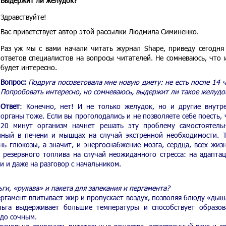
Выдержит ли желудок?
Здравствуйте!
Вас приветствует автор этой рассылки Людмила Симиненко.
Раз уж мы с вами начали читать журнал Shape, приведу сегодня
ответов специалистов на вопросы читателей. Не сомневаюсь, что 
будет интересно.
Вопрос:
Подруга посоветовала мне новую диету: не есть после 14 ч
Попробовать интересно, но сомневаюсь, выдержит ли такое желудо
Ответ
: Конечно, нет! И не только желудок, но и другие внутр
органы тоже. Если вы проголодались и не позволяете себе поесть, 
20 минут организм начнет решать эту проблему самостоятель
енный в печени и мышцах на случай экстренной необходимости. 
нь глюкозы, а значит, и энергоснабжение мозга, сердца, всех жиз
 резервного топлива на случай неожиданного стресса: на адапта
и и даже на разговор с начальником.
ги, «рукава» и пакета для запекания и пергамента?
гамент впитывает жир и пропускает воздух, позволяя блюду «дыш
льга выдерживает большие температуры и способствует образо
юдо сочным.