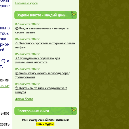
ромат
Больше о курсе
ерное
Худеем вместе - каждый день
07 августа 2026г.
ины в
😱 Когда взвешиваетесь - не верьте
своим глазам
чтобы
ока.
06 августа 2026г.
🍅 Хвастаюсь урожаем и открываю глаза
ярном
на факт
щей —
05 августа 2026г.
⚡7 причудливых подсказок для
 С) и
уменьшения аппетита
т.
05 августа 2026г.
😮Зачем качку нюхать шоколад перед
тренировкой?
моими
04 августа 2026г.
kusno-
👌 Коктейль от тяги к сладкому за 2
минуты
Архив блога
Электронные книги
льное
Ваш ежедневный план питания:
езать
Ешь и худей!