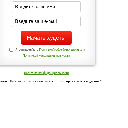
середине дня?
Да
Нет
Телефоны службы поддержки
+7 (909) 421-77-27
ованием cookies. Оставаясь с нами, вы соглашаетесь с нашей
 браузера.
Согласен
ательно вы
 фигуру и