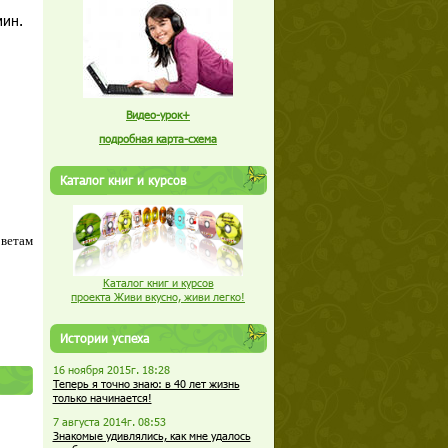
мин.
Видео-урок+
подробная карта-схема
Каталог книг и курсов
оветам
Каталог книг и курсов
проекта Живи вкусно, живи легко!
Истории успеха
16 ноября 2015г. 18:28
Теперь я точно знаю: в 40 лет жизнь
только начинается!
7 августа 2014г. 08:53
Знакомые удивлялись, как мне удалось