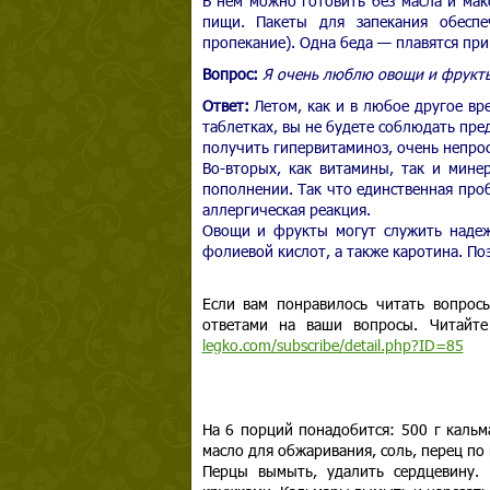
В нем можно готовить без масла и мак
пищи. Пакеты для запекания обеспе
пропекание). Одна беда — плавятся при
Вопрос:
Я очень люблю овощи и фрукты,
Ответ:
Летом, как и в любое другое вре
таблетках, вы не будете соблюдать пре
получить гипервитаминоз, очень непрос
Во-вторых, как витамины, так и мине
пополнении. Так что единственная про
аллергическая реакция.
Овощи и фрукты могут служить надеж
фолиевой кислот, а также каротина. По
Если вам понравилось читать вопрос
ответами на ваши вопросы. Читайте
legko.com/subscribe/detail.php?ID=85
На 6 порций понадобится: 500 г кальма
масло для обжаривания, соль, перец по в
Перцы вымыть, удалить сердцевину. 