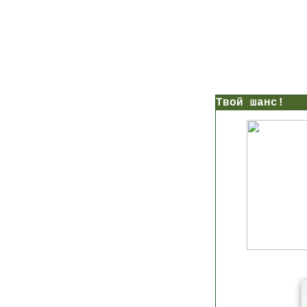
нс!
Прямо сейчас получи мои
7 уроков стройности
И
без голодных дие
начни немедленно худеть
таблеток
Первый урок - через 5 минут в твоем почтовом ящ