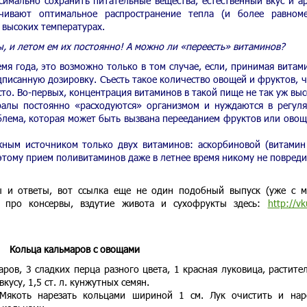
симально сохранить питательные вещества, естественный вкус и а
чивают оптимальное распространение тепла (и более равном
 высоких температурах.
 и летом ем их постоянно! А можно ли «переесть» витаминов?
мя года, это возможно только в том случае, если, принимая витам
дписанную дозировку. Съесть такое количество овощей и фруктов, 
то. Во-первых, концентрация витаминов в такой пище не так уж выс
ралы постоянно «расходуются» организмом и нуждаются в регул
блема, которая может быть вызвана перееданием фруктов или ово
ным источником только двух витаминов: аскорбиновой (витамин
этому прием поливитаминов даже в летнее время никому не повреди
ы и ответы, вот ссылка еще не один подобный выпуск (уже с 
 про консервы, вздутие живота и сухофрукты здесь:
http://v
Кольца кальмаров с овощами
ров, 3 сладких перца разного цвета, 1 красная луковица, растите
кусу, 1,5 ст. л. кунжутных семян.
Мякоть нарезать кольцами шириной 1 см. Лук очистить и нар