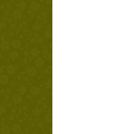
Твой ша