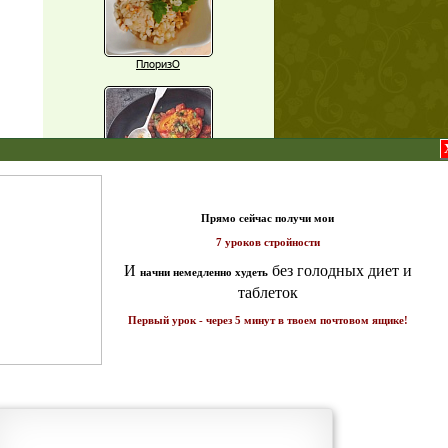
ПлоризО
X
Паприка, фаршированная чечевицей
т и
ике!
Рагу из баклажанов с нутом
Еще рецепты
Проверь себя
Часто ли вы чувствуете усталость в