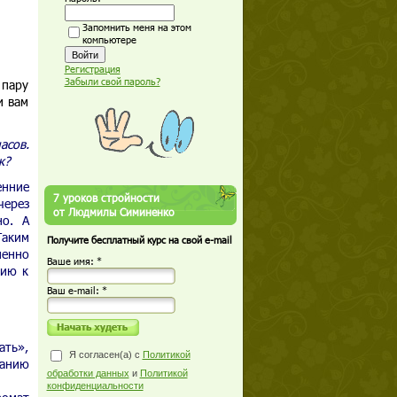
Запомнить меня на этом
компьютере
Регистрация
Забыли свой пароль?
 пару
и вам
асов.
к?
енние
7 уроков стройности
через
от Людмилы Симиненко
но. А
Таким
Получите бесплатный курс на свой e-mail
ненно
Ваше имя: *
цию к
Ваш е-mail: *
ать»,
Я согласен(а) с
Политикой
ванию
обработки данных
и
Политикой
конфиденциальности