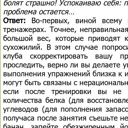
болят страшно! Успокаиваю себя: п
проблема остается…
Ответ:
Во-первых, виной всему 
тренажерах. Точнее, неправильна
большой вес, которые приводят
сухожилий. В этом случае попрос
клуба скорректировать вашу п
проследить, верно ли вы делаете 
выполнения упражнений близка к и
могут быть связаны с нерациональ
если после тренировки вы не п
количества белка (для восстанов
углеводов (для пополнения запасо
получаса после занятия съешьте н
банан, запейте обезжиренным й