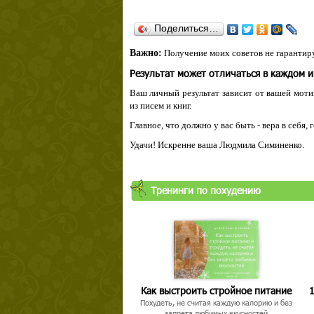
Поделиться…
Важно:
Получение моих советов не гарантиру
Результат может отличаться в каждом 
Ваш личный результат зависит от вашей мотив
из писем и книг.
Главное, что должно у вас быть - вера в себя,
Удачи! Искренне ваша Людмила Симиненко.
Тренинги по похудению
Как выстроить стройное питание
1
Похудеть, не считая каждую калорию и без
запрета любимых вкусностей