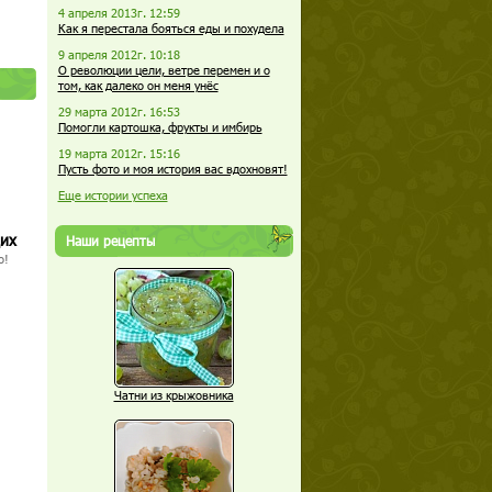
4 апреля 2013г. 12:59
Как я перестала бояться еды и похудела
9 апреля 2012г. 10:18
О революции цели, ветре перемен и о
том, как далеко он меня унёс
29 марта 2012г. 16:53
Помогли картошка, фрукты и имбирь
19 марта 2012г. 15:16
Пусть фото и моя история вас вдохновят!
Еще истории успеха
щих
Наши рецепты
о!
Чатни из крыжовника