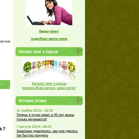
Видео-урок+
подробная карта-схема
оветам
Каталог книг и курсов
Каталог книг и курсов
проекта Живи вкусно, живи легко!
Истории успеха
16 ноября 2015г. 18:28
Теперь я точно знаю: в 40 лет жизнь
только начинается!
7 августа 2014г. 08:53
а 7
Знакомые удивлялись, как мне удалось
так быстро похудеть