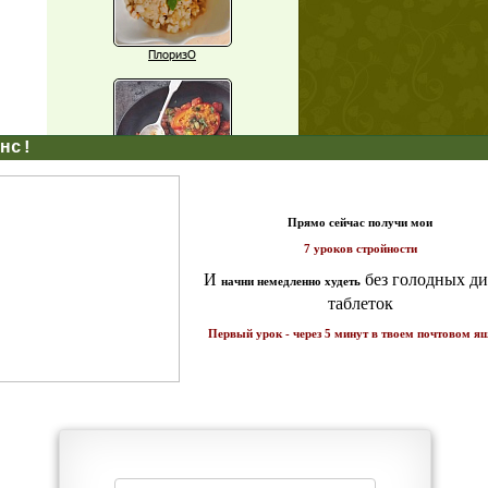
ПлоризО
X
Паприка, фаршированная чечевицей
т и
ике!
Рагу из баклажанов с нутом
Еще рецепты
Проверь себя
Часто ли вы чувствуете усталость в
середине дня?