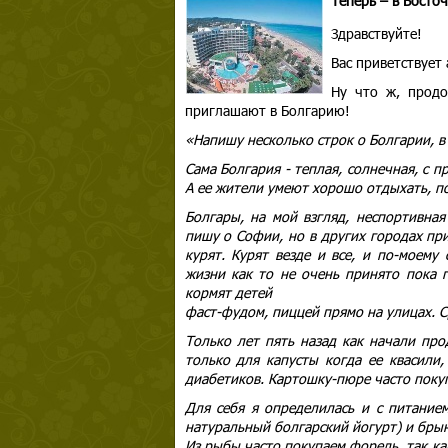
Теперь – в Восто
Здравствуйте!
Вас приветствует
Ну что ж, продо
приглашают в Болгарию!
«Напишу несколько строк о Болгарии, в
Сама Болгария - теплая, солнечная, с
А ее жители умеют хорошо отдыхать, п
Болгары, на мой взгляд, неспортивная
пишу о Софии, но в других городах при
курят. Курят везде и все, и по-моему
жизни как то не очень принято пока 
кормят детей
фаст-фудом, пиццей прямо на улицах. 
Только лет пять назад как начали про
только для капусты когда ее квасили,
диабетиков. Картошку-пюре часто покуп
Для себя я определилась и с питание
натуральный болгарский йогурт) и бры
Из рыбы часто покупаем форель, так к