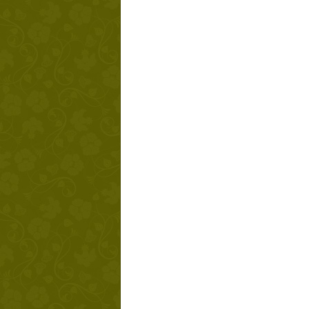
Твой ша