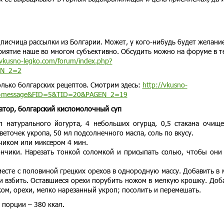
дписчица рассылки из Болгарии. Может, у кого-нибудь будет желани
приятие наше во многом субъективно. Обсудить можно на форуме в т
/vkusno-legko.com/forum/index.php?
EN_2=2
олько болгарских рецептов. Смотрим здесь:
http://vkusno-
E=message&FID=5&TID=20&PAGEN_2=19
атор, болгарский кисломолочный суп
 натурального йогурта, 4 небольших огурца, 0,5 стакана очищ
 веточек укропа, 50 мл подсолнечного масла, соль по вкусу.
нчиком или миксером 4 мин.
ончики. Нарезать тонкой соломкой и присыпать солью, чтобы они
вместе с половиной грецких орехов в однородную массу. Добавить в 
 и взбить. Оставшиеся орехи порубить ножом в мелкую крошку. Доб
ком, орехи, мелко нарезанный укроп; посолить и перемешать.
 порции – 380 ккал.