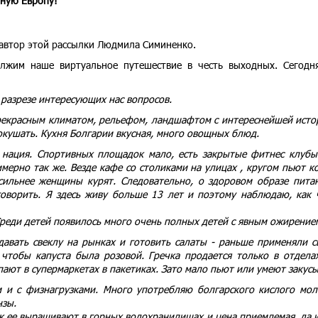
чную Европу!
 автор этой рассылки Людмила Симиненко.
лжим наше виртуальное путешествие в честь выходных. Сегодн
 разрезе интересующих нас вопросов.
 прекрасным климатом, рельефом, ландшафтом с интереснейшей исто
окушать. Кухня Болгарии вкусная, много овощных блюд.
 нация. Спортивных площадок мало, есть закрытые фитнес клубы 
мерно так же. Везде кафе со столиками на улицах , кругом пьют к
 сильнее женщины курят. Следовательно, о здоровом образе пита
говорить. Я здесь живу больше 13 лет и поэтому наблюдаю, как 
Среди детей появилось много очень полных детей с явным ожирение
давать свеклу на рынках и готовить салаты - раньше применяли с
 чтобы капуста была розовой. Гречка продается только в отдела
ают в супермаркетах в пакетиках. Зато мало пьют или умеют закусы
м и с физнагрузками. Много употребляю болгарского кислого мол
нзы.
ак ее выращивают в горных водохранилищах и цена приемлемая, да 