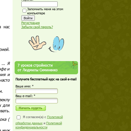
Запомнить меня на этом
компьютере
Регистрация
я нас
Забыли свой пароль?
рией.
... Я
7 уроков стройности
офе и
от Людмилы Симиненко
ния и
часто
Получите бесплатный курс на свой e-mail
Ваше имя: *
м.
Ваш е-mail: *
веклу
х для
вать.
Я согласен(а) с
Политикой
ока (
обработки данных
и
Политикой
конфиденциальности
и муж