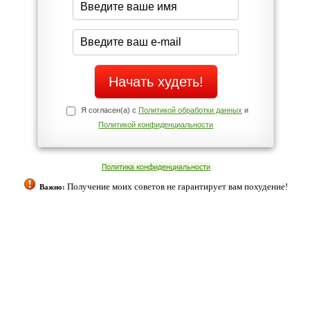
Да
Нет
Телефоны службы поддержки
+7 (909) 421-77-27
ованием cookies. Оставаясь с нами, вы соглашаетесь с нашей
 браузера.
Согласен
ательно вы
 фигуру и