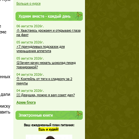
Больше о курсе
Худеем вместе - каждый день
е
06 августа 2026г.
🍅 Хвастаюсь урожаем и открываю глаза
еме
на факт
05 августа 2026г.
⚡7 причудливых подсказок для
уменьшения аппетита
05 августа 2026г.
😮Зачем качку нюхать шоколад перед
тренировкой?
04 августа 2026г.
енных
👌 Коктейль от тяги к сладкому за 2
минуты
04 августа 2026г.
 дали
🏋️‍♀️ Девушка, можно я вам совет дам?
Архив блога
миску
авить
Электронные книги
Ваш ежедневный план питания:
Ешь и худей!