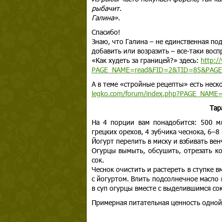
рыбачит.
Галина».
Спасибо!
Знаю, что Галина – не единственная по
добавить или возразить – все-таки вос
«Как худеть за границей?» здесь:
http:/
PAGE_NAME=read&FID=2&TID=85&PAG
А в теме «стройные рецепты» есть неск
legko.com/forum/index.php?PAGE_NAM
Тар
На 4 порции вам понадобится: 500 мл
грецких орехов, 4 зубчика чеснока, 6–8
Йогурт перелить в миску и взбивать ве
Огурцы вымыть, обсушить, отрезать к
сок.
Чеснок очистить и растереть в ступке 
с йогуртом. Влить подсолнечное масло
в суп огурцы вместе с выделившимся со
Примерная питательная ценность одной