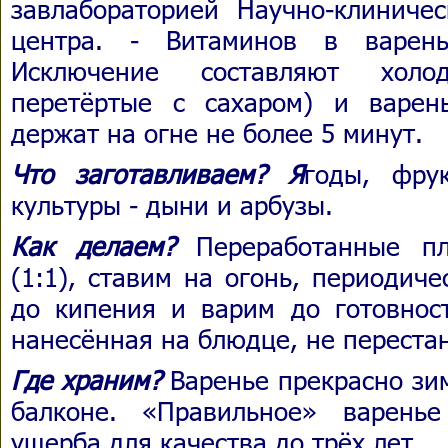
завлабораторией Научно-клиничес
центра. - Витаминов в варень
Исключение составляют хол
перетёртые с сахаром) и варень
держат на огне не более 5 минут.
Что заготавливаем? Я
годы, фру
культуры - дыни и арбузы.
Как делаем?
Переработанные пл
(1:1), ставим на огонь, периодич
до кипения и варим до готовност
нанесённая на блюдце, не перестан
Где храним?
Варенье прекрасно зим
балконе. «Правильное» варень
ущерба для качества до трёх лет.