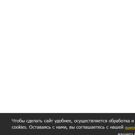
Политик
Полити
Получение моих 
Важно:
Ваш результат зависит от вашей мотивации
следуете моим советам из писем и книг.
Главное, что должно у вас быть - вер
желание заботься о своем здоровье.
Удачи! Искрен
Чтобы сделать сайт удобнее, осуществляется обработка и
cookies. Оставаясь с нами, вы соглашаетесь с нашей
полит
вашего 