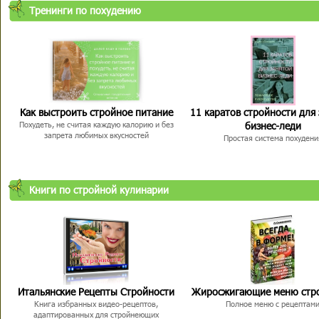
Тренинги по похудению
Как выстроить стройное питание
11 каратов стройности для
бизнес-леди
Похудеть, не считая каждую калорию и без
запрета любимых вкусностей
Простая система похудени
Книги по стройной кулинарии
Итальянские Рецепты Стройности
Жиросжигающие меню стр
Книга избранных видео-рецептов,
Полное меню с рецептам
адаптированных для стройнеющих