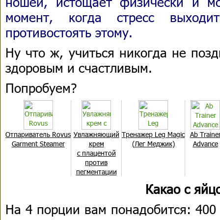
ношей, истощает физически и мо
момент, когда стресс выходи
противостоять этому.
Ну что ж, учиться никогда не поз
здоровым и счастливым.
Попробуем?
Отпариватель Rovus
Увлажняющий
Тренажер Leg Magic
Ab Traine
Garment Steamer
крем
(Лег Меджик)
Advance
с плацентой
против
пегментации
Какао с яйц
На 4 порции вам понадобится: 400 м