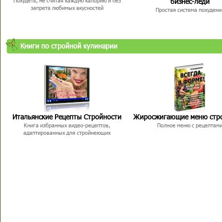
бизнес-леди
Похудеть, не считая каждую калорию и без
запрета любимых вкусностей
Простая система похудени
Книги по стройной кулинарии
Итальянские Рецепты Стройности
Жиросжигающие меню стр
Книга избранных видео-рецептов,
Полное меню с рецептам
адаптированных для стройнеющих