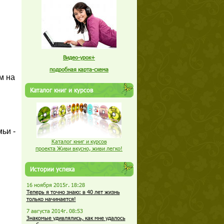
Видео-урок+
подробная карта-схема
м на
Каталог книг и курсов
ьи -
Каталог книг и курсов
проекта Живи вкусно, живи легко!
Истории успеха
16 ноября 2015г. 18:28
Теперь я точно знаю: в 40 лет жизнь
только начинается!
7 августа 2014г. 08:53
Знакомые удивлялись, как мне удалось