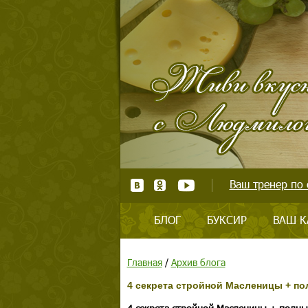
Ваш тренер по 
БЛОГ
БУКСИР
ВАШ К
Главная
/
Архив блога
4 секрета стройной Масленицы + по