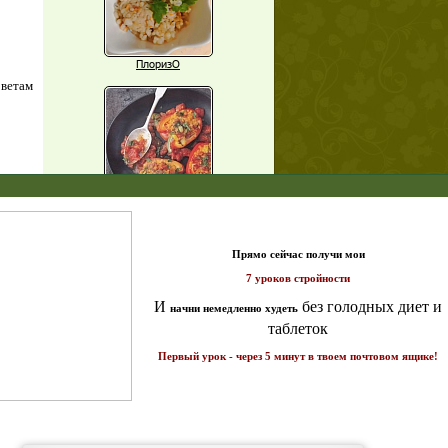
ПлоризО
оветам
X
Паприка, фаршированная чечевицей
т и
Рагу из баклажанов с нутом
ике!
а 7
Еще рецепты
Проверь себя
Часто ли вы чувствуете усталость в