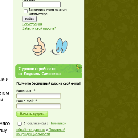
Запомнить меня на этом
компьютере
Регистрация
Забыли свой пароль?
7 уроков стройности
от Людмилы Симиненко
ые и
Получите бесплатный курс на свой e-mail
Ваше имя: *
ляем
 и
Ваш е-mail: *
мясо
Я согласен(а) с
Политикой
ушу
обработки данных
и
Политикой
конфиденциальности