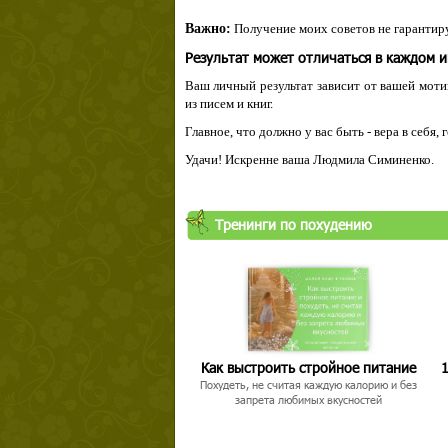
Важно:
Получение моих советов не гарантиру
Результат может отличаться в каждом 
Ваш личный результат зависит от вашей мотив
из писем и книг.
Главное, что должно у вас быть - вера в себя,
Удачи! Искренне ваша Людмила Симиненко.
Твой ша
Тренинги по похудению
Как выстроить стройное питание
1
Похудеть, не считая каждую калорию и без
запрета любимых вкусностей