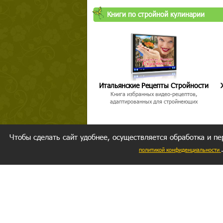
Книги по стройной кулинарии
Итальянские Рецепты Стройности
Книга избранных видео-рецептов,
адаптированных для стройнеющих
Чтобы сделать сайт удобнее, осуществляется обработка и пе
политикой конфиденциальности
Ваш резуль
следуете мо
Главное, 
желание за