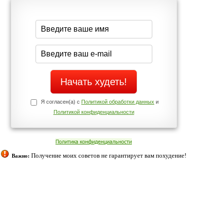
середине дня?
Да
Нет
Телефоны службы поддержки
+7 (909) 421-77-27
щих
о!
ованием cookies. Оставаясь с нами, вы соглашаетесь с нашей
 браузера.
Согласен
ательно вы
 фигуру и