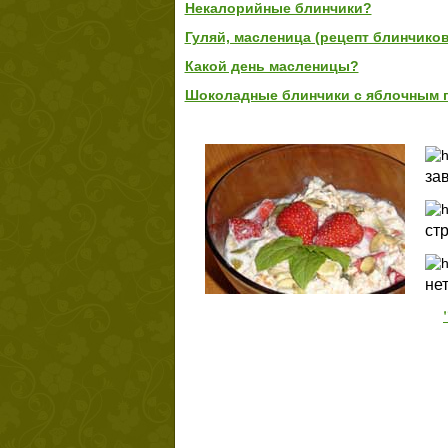
Некалорийные блинчики?
Гуляй, масленица (рецепт блинчиков
Какой день масленицы?
Шоколадные блинчики с яблочным 
зав
ст
не