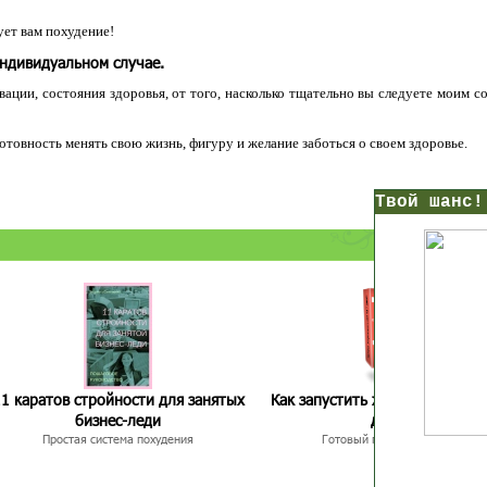
ет вам похудение!
индивидуальном случае.
ации, состояния здоровья, от того, насколько тщательно вы следуете моим с
 готовность менять свою жизнь, фигуру и желание заботься о своем здоровье.
нс!
Прямо сейчас получи мои
7 уроков стройности
И
без голодных дие
начни немедленно худеть
таблеток
Первый урок - через 5 минут в твоем почтовом ящ
1 каратов стройности для занятых
Как запустить жиросжигание з
бизнес-леди
дней
Простая система похудения
Готовый план-сценарий