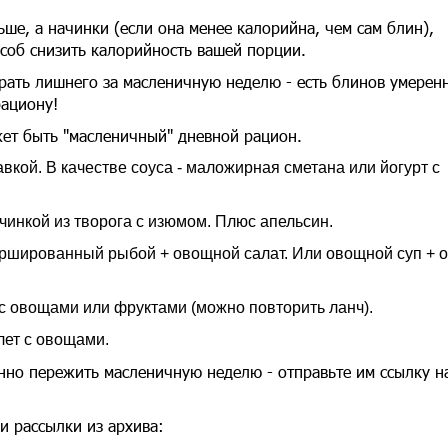
ше, а начинки (если она менее калорийна, чем сам блин),
особ снизить калорийность вашей порции.
брать лишнего за масленичную неделю - есть блинов умерен
рациону!
жет быть "масленичный" дневной рацион.
вкой. В качестве соуса - маложирная сметана или йогурт с
чинкой из творога с изюмом. Плюс апельсин.
ршированный рыбой + овощной салат. Или овощной суп + 
с овощами или фруктами (можно повторить ланч).
лет с овощами.
нно пережить масленичную неделю - отправьте им ссылку н
и рассылки из архива: