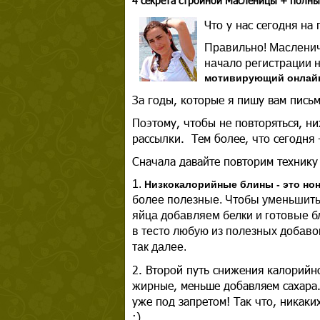
4 секрета стройной Масленицы + полны
Что у нас сегодня на 
Правильно! Масленичн
начало регистрации 
мотивирующий онлайн-
За годы, которые я пишу вам письм
Поэтому, чтобы не повторяться, ни
рассылки. Тем более, что сегодня 
Сначала давайте повторим технику
1.
Низкокалорийные блины - это но
более полезные. Чтобы уменьшить 
яйца добавляем белки и готовые 
в тесто любую из полезных добавок
так далее.
2. Второй путь снижения калорийн
жирные, меньше добавляем сахара.
уже под запретом! Так что, никаки
:)