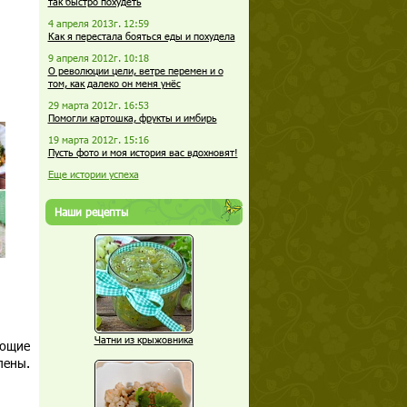
так быстро похудеть
4 апреля 2013г. 12:59
Как я перестала бояться еды и похудела
9 апреля 2012г. 10:18
О революции цели, ветре перемен и о
том, как далеко он меня унёс
29 марта 2012г. 16:53
Помогли картошка, фрукты и имбирь
19 марта 2012г. 15:16
Пусть фото и моя история вас вдохновят!
Еще истории успеха
Наши рецепты
Чатни из крыжовника
еющие
лены.