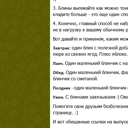
3. Блины выпекайте как можно тонь
кладите больше - это еще один сп
4. Конечно, главный способ не на
не в нагрузку к вашему обычному 
Вот давайте и прикинем, каким мо
один блин с полезной доба
Завтрак:
пюре из свежих ягод. Плюс яблоко.
Один маленький блинчик с на
Ланч.
Один маленький блинчик, фа
Обед.
блинчик со сметаной.
- один маленький блинчик 
Полдник
С блинами завязываем :) Ом
Ужин.
Помогите свои друзьям безболезне
страницу. :)
И вот обещанные ссылки на выпуск