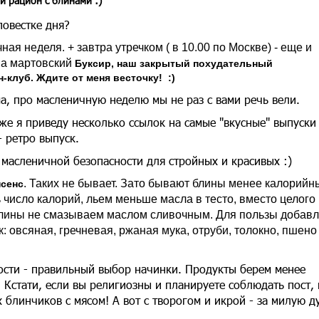
й рацион с блинами :)
повестке дня?
ая неделя. + завтра утречком ( в 10.00 по Москве) - еще и
на мартовский
Буксир, наш закрытый похудательный
клуб. Ждите от меня весточку! :)
а, про масленичную неделю мы не раз с вами речь вели.
же я приведу несколько ссылок на самые "вкусные" выпуски
- ретро выпуск.
 масленичной безопасности для стройных и красивых :)
. Таких не бывает. Зато бывают блины менее калорийн
нсенс
число калорий, льем меньше масла в тесто, вместо целого
блины не смазываем маслом сливочным. Для пользы добав
: овсяная, гречневая, ржаная мука, отруби, толокно, пшено
ости - правильный выбор начинки. Продукты берем менее
 Кстати, если вы религиозны и планируете соблюдать пост, 
х блинчиков с мясом! А вот с творогом и икрой - за милую д