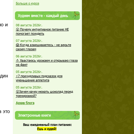
Больше о курсе
Худеем вместе - каждый день
но и
08 августа 2026г.
😮 Почему интуитивное питание НЕ
помогает похудеть
07 августа 2026г.
😱 Когда взвешиваетесь - не верьте
своим глазам
06 августа 2026г.
🍅 Хвастаюсь урожаем и открываю глаза
на факт
05 августа 2026г.
один
⚡7 причудливых подсказок для
уменьшения аппетита
05 августа 2026г.
😮Зачем качку нюхать шоколад перед
тренировкой?
Архив блога
а это
Электронные книги
Ваш ежедневный план питания:
Ешь и худей!