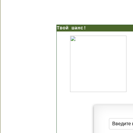
Твой шанс!