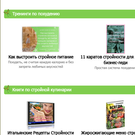
Тренинги по похудению
Как выстроить стройное питание
11 каратов стройности для
бизнес-леди
Похудеть, не считая каждую калорию и без
запрета любимых вкусностей
Простая система похудени
Книги по стройной кулинарии
Итальянские Рецепты Стройности
Жиросжигающие меню стр