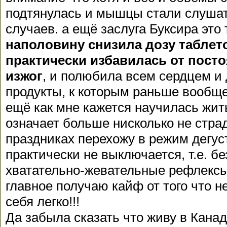
подтянулась и мышцы стали слуша
случаев. а ещё заслуга Буксира это 
наполовину снизила дозу таблето
практически избавилась от пос
изжог
, и полюбила всем сердцем и
продукты, к которым раньше вообще
eщё как мне кажется научилась жит
означает больше нисколько не страд
праздниках перехожу в режим дегус
практически не выключается, т.е. б
хватательно-жевательные рефлексы 
главное получаю кайф от того что н
себя легко!!!
Да забыла сказать что живу в Канад