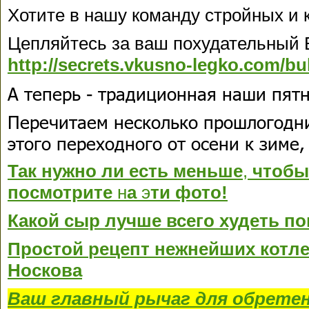
Хотите в нашу команду стройных и 
Цепляйтесь за ваш похудательный Б
http://secrets.vkusno-legko.com/bu
А теперь - традиционная наши пятн
Перечитаем несколько прошлогодни
этого переходного от осени к зиме,
Т
а
к
нужно
ли
есть
меньше
,
чтобы
посмотрите
н
а
э
ти фото!
Какой
сыр
лучше
всего
худеть
по
Простой
рецепт
нежнейших
к
от
ле
Носкова
Ваш главный рычаг для обрете