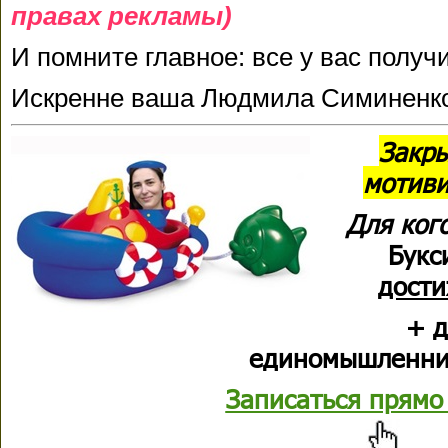
правах рекламы)
И помните главное: все у вас получ
Искренне ваша Людмила Симиненк
Закр
мотив
Для ког
Букс
дост
+ 
единомышленник
Записаться прямо