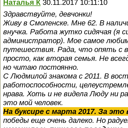
Наталья К
30.11.2017 10:11:10
Здравствуйте, девчонки!
Живу в Смоленске. Мне 62. В наличи
внучка. Работа жутко сидячая (я 
администратор). Мое самое любим
путешествия.
Рада, что опять с 
просто, как вторая семья. Не всег
но читаю постоянно.
С Людмилой знакома с 2011. В вос
работоспособности, целеустремле
нрава. Хоть и не видела Люду ни ра
это мой человек.
На буксире с марта 2017. За это 
победы еще очень далеко. Но раду