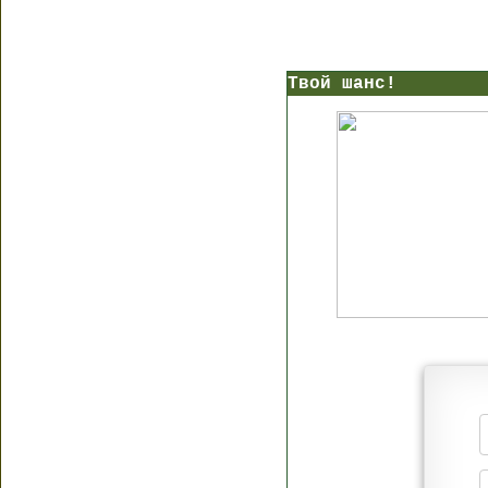
Твой шанс!