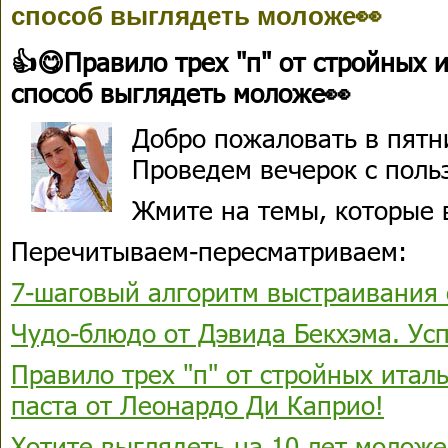
способ выглядеть моложе👀
👍😋Правило трех "п" от стройных 
способ выглядеть моложе👀
Добро пожаловать в пятн
Проведем вечерок с поль
Жмите на темы, которые 
Перечитываем-пересматриваем:
7-шаговый алгоритм выстраивания 
Чудо-блюдо от Дэвида Бекхэма. Ус
Правило трех "п" от стройных итал
паста от Леонардо Ди Каприо!
Хотите выглядеть на 10 лет моложе