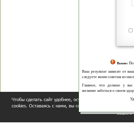
Я согласен(а
Политик
Полити
Получение моих 
Важно:
Ваш результат зависит от вашей мотивации
следуете моим советам из писем и книг.
Главное, что должно у вас быть - вер
желание заботься о своем здоровье.
Чтобы сделать сайт удобнее, осуществляется обработка и
Удачи! Искрен
cookies. Оставаясь с нами, вы соглашаетесь с нашей
полит
вашего 