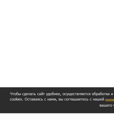
Я согласен(а
Политик
Полити
Получение моих 
Важно:
Ваш результат зависит от вашей мотивации
следуете моим советам из писем и книг.
Главное, что должно у вас быть - вер
желание заботься о своем здоровье.
Удачи! Искрен
Чтобы сделать сайт удобнее, осуществляется обработка и
cookies. Оставаясь с нами, вы соглашаетесь с нашей
полит
вашего 