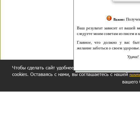
Полити
Получение моих 
Важно:
Ваш результат зависит от вашей мотивации
следуете моим советам из писем и книг.
Главное, что должно у вас быть - вер
желание заботься о своем здоровье.
Удачи! Искрен
Чтобы сделать сайт удобнее, осуществляется обработка и
cookies. Оставаясь с нами, вы соглашаетесь с нашей
полит
вашего 
СЕКРЕТНЫЙ РАЗДЕЛ
ВОПРОС-ОТВЕТ
ОБ АВТОРЕ