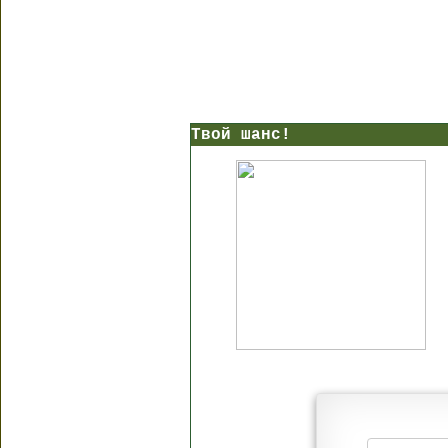
Твой шанс!