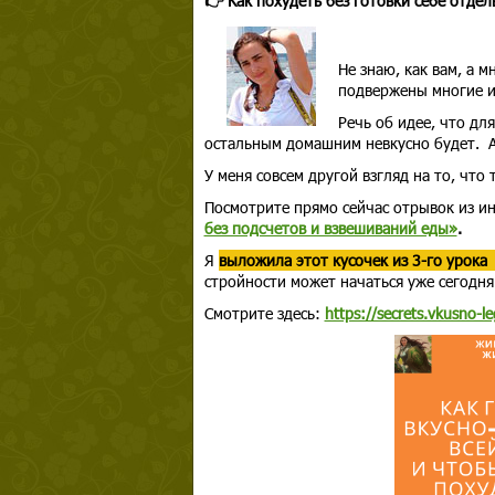
👉 Как похудеть без готовки себе отдел
Не знаю, как вам, а 
подвержены многие из
Речь об идее, что дл
остальным домашним невкусно будет. А
У меня совсем другой взгляд на то, что
Посмотрите прямо сейчас отрывок из и
без подсчетов и взвешиваний еды»
.
Я
выложила этот кусочек из 3-го урока
стройности может начаться уже сегодня
Смотрите здесь:
https://secrets.vkusno-l