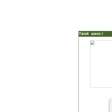
нс!
Прямо сейчас получи мои
7 уроков стройности
И
без голодных дие
начни немедленно худеть
таблеток
Первый урок - через 5 минут в твоем почтовом ящ