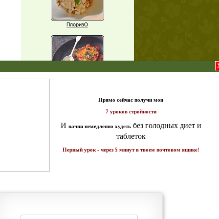
ПлоризО
X
Паприка, фаршированная чечевицей
т и
ике!
Рагу из баклажанов с нутом
Еще рецепты
Проверь себя
Часто ли вы чувствуете усталость в
середине дня?