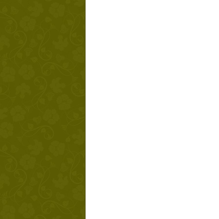
Твой ша