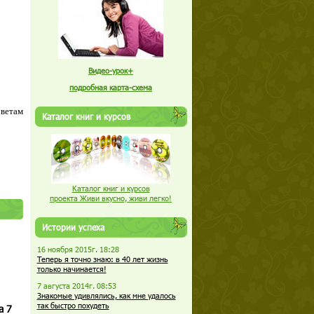
Видео-урок+
подробная карта-схема
оветам
Каталог книг и курсов
Каталог книг и курсов
проекта Живи вкусно, живи легко!
Истории успеха
16 ноября 2015г. 18:28
Теперь я точно знаю: в 40 лет жизнь
только начинается!
7 августа 2014г. 08:53
Знакомые удивлялись, как мне удалось
так быстро похудеть
а 7