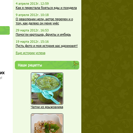
4 апреля 2013г. 12:59
Как я перестала бояться еды и похудела
9 апреля 2012г. 10:18
О революции цели, ветре перемен и о
том, как далеко он меня унёс
29 марта 2012г. 16:53
Помогли картошка, фрукты и имбирь
19 марта 2012г. 15:16
Пусть фото и моя история вас вдохновят!
Еще истории успеха
Наши рецепты
щих
о!
Чатни из крыжовника