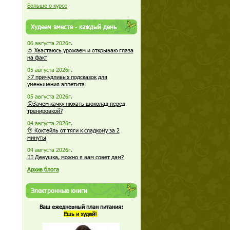
Больше о курсе
Худеем вместе - каждый день
06 августа 2026г.
🍅 Хвастаюсь урожаем и открываю глаза
на факт
05 августа 2026г.
⚡7 причудливых подсказок для
уменьшения аппетита
05 августа 2026г.
😮Зачем качку нюхать шоколад перед
тренировкой?
04 августа 2026г.
👌 Коктейль от тяги к сладкому за 2
минуты
04 августа 2026г.
🏋️‍♀️ Девушка, можно я вам совет дам?
Архив блога
Электронные книги
Ваш ежедневный план питания:
Ешь и худей!