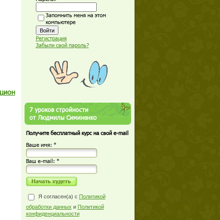
Запомнить меня на этом
компьютере
Регистрация
Забыли свой пароль?
ацион
7 уроков стройности
от Людмилы Симиненко
Получите бесплатный курс на свой e-mail
Ваше имя: *
Ваш е-mail: *
Я согласен(а) с
Политикой
обработки данных
и
Политикой
конфиденциальности