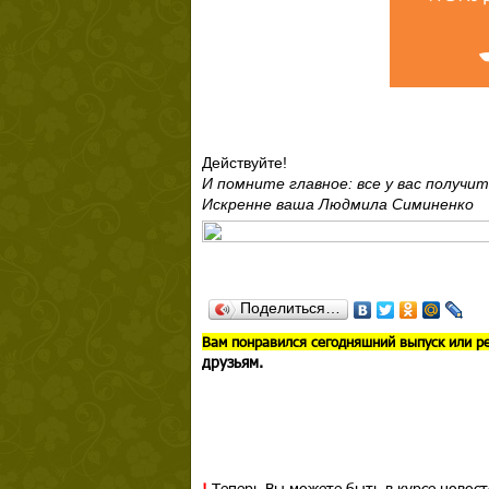
Действуйте!
И помните главное: все у вас получит
Искренне ваша Людмила Симиненко
Поделиться…
В
ам понравился сегодняшний выпуск или р
друзьям.
!
Теперь Вы можете быть в курсе новост