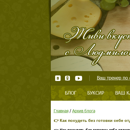
Ваш тренер по 
БЛОГ
БУКСИР
ВАШ К
Главная
/
Архив блога
👉 Как похудеть без готовки себе о