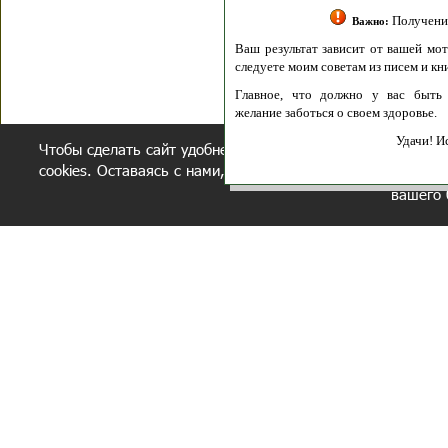
Получение моих 
Важно:
Ваш результат зависит от вашей мотивации
следуете моим советам из писем и книг.
Главное, что должно у вас быть - вер
желание заботься о своем здоровье.
Удачи! Искрен
Чтобы сделать сайт удобнее, осуществляется обработка и
cookies. Оставаясь с нами, вы соглашаетесь с нашей
полит
вашего 
СЕКРЕТНЫЙ РАЗДЕЛ
ВОПРОС-ОТВЕТ
ОБ АВТОРЕ
Политика обработки данных
Политика конфиденциальности