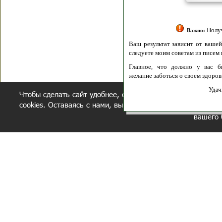
Полити
Получение моих 
Важно:
Ваш результат зависит от вашей мотивации
следуете моим советам из писем и книг.
Главное, что должно у вас быть - вер
желание заботься о своем здоровье.
Удачи! Искрен
Чтобы сделать сайт удобнее, осуществляется обработка и
cookies. Оставаясь с нами, вы соглашаетесь с нашей
полит
вашего 
СЕКРЕТНЫЙ РАЗДЕЛ
ВОПРОС-ОТВЕТ
ОБ АВТОРЕ