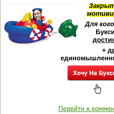
Закры
мотиви
Для ког
Букс
дости
+ д
единомышленни
Перейти к комме