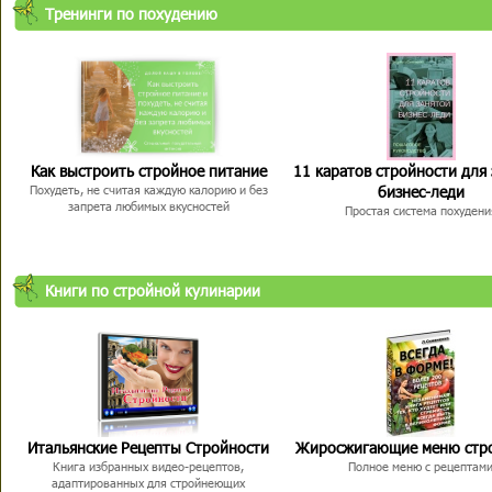
Тренинги по похудению
Как выстроить стройное питание
11 каратов стройности для
бизнес-леди
Похудеть, не считая каждую калорию и без
запрета любимых вкусностей
Простая система похудени
Книги по стройной кулинарии
Итальянские Рецепты Стройности
Жиросжигающие меню стр
Книга избранных видео-рецептов,
Полное меню с рецептам
адаптированных для стройнеющих