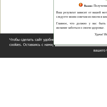
Получение моих 
Важно:
Ваш результат зависит от вашей мотивации
следуете моим советам из писем и книг.
Главное, что должно у вас быть - вер
желание заботься о своем здоровье.
Удачи! Искрен
Чтобы сделать сайт удобнее, осуществляется обработка и
cookies. Оставаясь с нами, вы соглашаетесь с нашей
полит
вашего 
СЕКРЕТНЫЙ РАЗДЕЛ
ВОПРОС-ОТВЕТ
ОБ АВТОРЕ