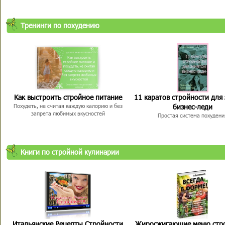
Тренинги по похудению
Как выстроить стройное питание
11 каратов стройности для
бизнес-леди
Похудеть, не считая каждую калорию и без
запрета любимых вкусностей
Простая система похудени
Книги по стройной кулинарии
Итальянские Рецепты Стройности
Жиросжигающие меню стр