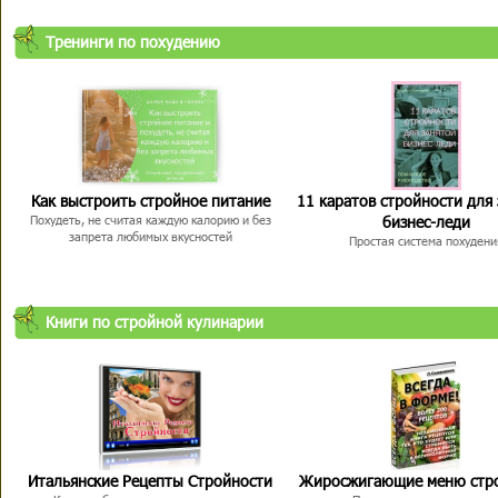
Тренинги по похудению
Как выстроить стройное питание
11 каратов стройности для
бизнес-леди
Похудеть, не считая каждую калорию и без
запрета любимых вкусностей
Простая система похудени
Книги по стройной кулинарии
Итальянские Рецепты Стройности
Жиросжигающие меню стр