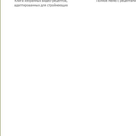
Книга избранных видео-рецептов,
Полное меню с рецептам
адаптированных для стройнеющих