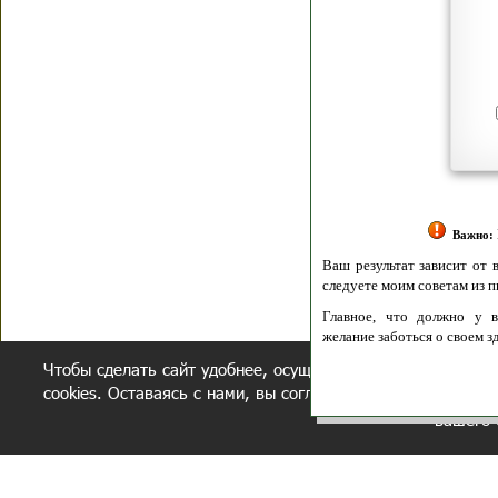
Я согласен(а
Политик
Полити
Получение моих 
Важно:
Ваш результат зависит от вашей мотивации
следуете моим советам из писем и книг.
Главное, что должно у вас быть - вер
желание заботься о своем здоровье.
Чтобы сделать сайт удобнее, осуществляется обработка и
Удачи! Искрен
cookies. Оставаясь с нами, вы соглашаетесь с нашей
полит
вашего 