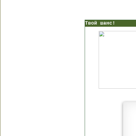
Твой шанс!