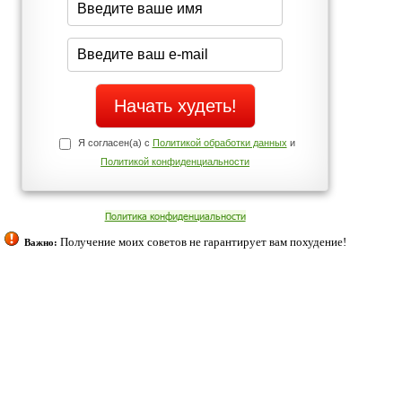
Да
Нет
Телефоны службы поддержки
+7 (909) 421-77-27
ованием cookies. Оставаясь с нами, вы соглашаетесь с нашей
 браузера.
Согласен
ательно вы
 фигуру и