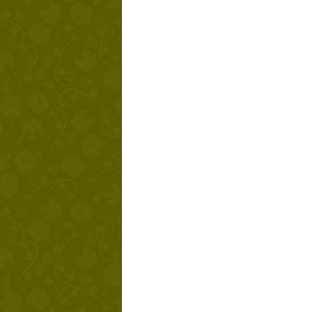
Твой ша