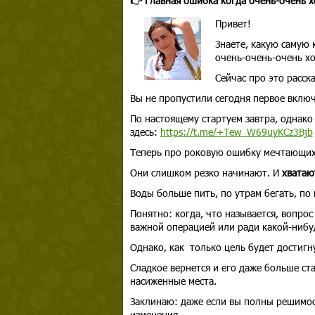
👉 Главная ошибка когда очень-очень 
Привет!
Знаете, какую самую 
очень-очень-очень хо
Сейчас про это расск
Вы не пропустили сегодня первое вкл
По настоящему стартуем завтра, однако
здесь:
https://t.me/+Tew_W69uyKCz3Bjb
Теперь про роковую ошибку мечтающих
Они слишком резко начинают. И
хватают
Воды больше пить, по утрам бегать, по в
Понятно: когда, что называется, вопрос
важной операцией или ради какой-нибу
Однако, как только цель будет достигну
Сладкое вернется и его даже больше ст
насиженные места.
Заклинаю: даже если вы полны решимост
изменения.