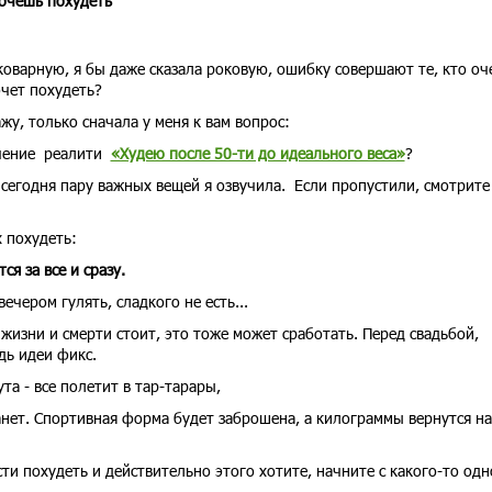
хочешь похудеть
коварную, я бы даже сказала роковую, ошибку совершают те, кто оч
чет похудеть?
ажу, только сначала у меня к вам вопрос:
ючение реалити
«Худею после 50-ти до идеального веса»
?
 сегодня пару важных вещей я озвучила. Если пропустили, смотрите
 похудеть:
ся за все и сразу.
ечером гулять, сладкого не есть...
 жизни и смерти стоит, это тоже может сработать. Перед свадьбой,
дь идеи фикс.
та - все полетит в тар-тарары,
анет. Спортивная форма будет заброшена, а килограммы вернутся на
и похудеть и действительно этого хотите, начните с какого-то одн