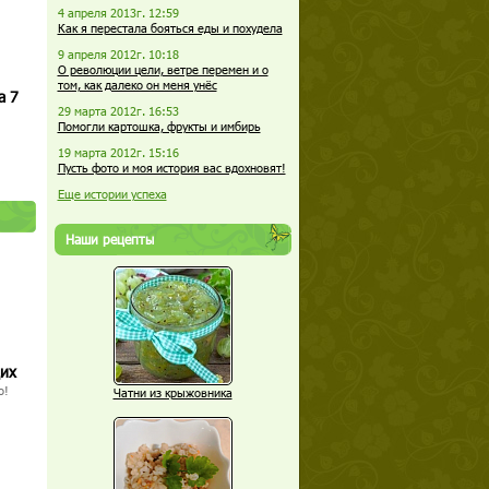
4 апреля 2013г. 12:59
Как я перестала бояться еды и похудела
9 апреля 2012г. 10:18
О революции цели, ветре перемен и о
том, как далеко он меня унёс
а 7
29 марта 2012г. 16:53
Помогли картошка, фрукты и имбирь
19 марта 2012г. 15:16
Пусть фото и моя история вас вдохновят!
Еще истории успеха
Наши рецепты
щих
о!
Чатни из крыжовника