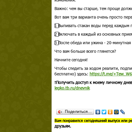
Важно: чем вы старше, тем проще долж
Вот вам три варианта очень просто перв
1️⃣ Выпивать стакан воды перед каждым
2️⃣ Включать в каждый из основных прие
3️⃣ После обеда или ужина - 20-минутная
Что вам больше всего глянется?
Начните сегодня!
Чтобы следить за ходом реалити, подпи
бесплатно) здесь:
https://t.me/+Tew_W
❗
Получить доступ к моему личному днев
legko.tb.ru/dnevnik
Поделиться…
В
ам понравился сегодняшний выпуск или р
друзьям.