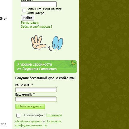
Запомнить меня на этом
компьютере
ень-
Регистрация
Забыли свой пароль?
7 уроков стройности
от Людмилы Симиненко
Получите бесплатный курс на свой e-mail
Ваше имя: *
Ваш е-mail: *
Я согласен(а) с
Политикой
обработки данных
и
Политикой
ого
конфиденциальности