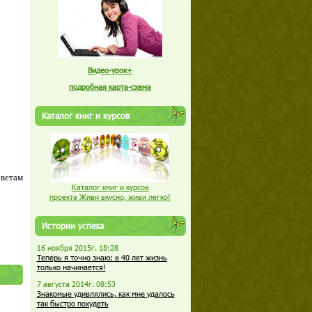
Видео-урок+
подробная карта-схема
Каталог книг и курсов
оветам
Каталог книг и курсов
проекта Живи вкусно, живи легко!
Истории успеха
16 ноября 2015г. 18:28
Теперь я точно знаю: в 40 лет жизнь
только начинается!
7 августа 2014г. 08:53
Знакомые удивлялись, как мне удалось
так быстро похудеть