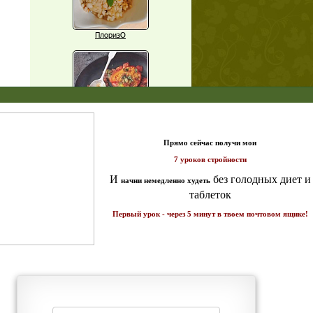
ПлоризО
X
Паприка, фаршированная чечевицей
т и
ике!
Рагу из баклажанов с нутом
Еще рецепты
Проверь себя
Часто ли вы чувствуете усталость в
середине дня?