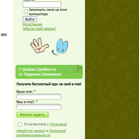
Запомнить меня на этом
компьютере
Регистрация
Забыли свой пароль?
 вес
7 уроков стройности
от Людмилы Симиненко
Получите бесплатный курс на свой e-mail
Ваше имя: *
Ваш е-mail: *
Я согласен(а) с
Политикой
обработки данных
и
Политикой
конфиденциальности