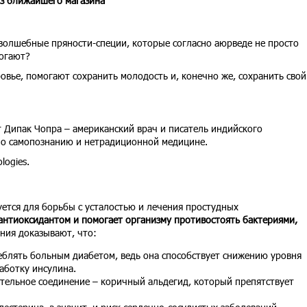
з ближайшего магазина
 волшебные пряности-специи, которые согласно аюрведе не просто
могают?
вье, помогают сохранить молодость и, конечно же, сохранить свой
 Дипак Чопра – американский врач и писатель индийского
по самопознанию и нетрадиционной медицине.
logies.
уется для борьбы с усталостью и лечения простудных
нтиоксидантом и помогает организму противостоять бактериями,
ния доказывают, что:
блять больным диабетом, ведь она способствует снижению уровня
аботку инсулина.
тельное соединение – коричный альдегид, который препятствует