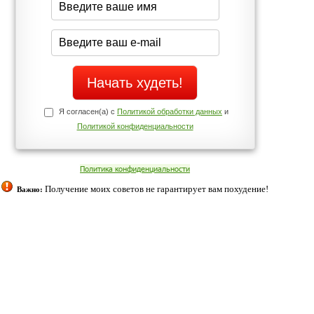
Да
Нет
Телефоны службы поддержки
+7 (909) 421-77-27
ованием cookies. Оставаясь с нами, вы соглашаетесь с нашей
 браузера.
Согласен
ательно вы
 фигуру и