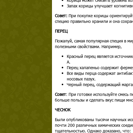
Корица может снизить уровень хол
Запах корицы улучшает когнитив
Совет:
При покупке корицы ориентируйте
специю правильно хранили и она сохран
ПЕРЕЦ
Пожалуй, самая популярная специя в ми
полезными свойствами. Например,
Красный перец является источнико
A.
Перец халапеньо содержит ферме
Все виды перца содержат антибак
носовых пазух.
Черный перец, содержащий марган
Совет
: При готовке используйте смесь 
больше пользы и сделать вкус пищи мн
ЧЕСНОК
Были опубликованы тысячи научных исс
почти 200 различных химических соеди
тщательностью. Однако доказано, что: