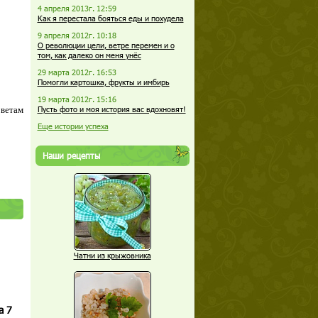
4 апреля 2013г. 12:59
Как я перестала бояться еды и похудела
9 апреля 2012г. 10:18
О революции цели, ветре перемен и о
том, как далеко он меня унёс
29 марта 2012г. 16:53
Помогли картошка, фрукты и имбирь
19 марта 2012г. 15:16
оветам
Пусть фото и моя история вас вдохновят!
Еще истории успеха
Наши рецепты
Чатни из крыжовника
а 7