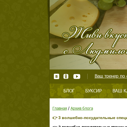
Ваш тренер по 
БЛОГ
БУКСИР
ВАШ К
Главная
/
Архив блога
👉 3 волшебно-похудательные спец