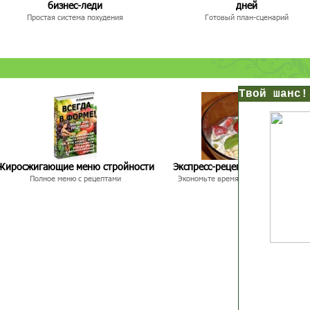
бизнес-леди
дней
Простая система похудения
Готовый план-сценарий
нс!
Прямо сейчас получи мои
7 уроков стройности
Жиросжигающие меню стройности
Экспресс-рецепты для худею
И
без голодных дие
Полное меню с рецептами
Экономьте время и Стройнейте Вкусн
начни немедленно худеть
таблеток
Первый урок - через 5 минут в твоем почтовом ящ