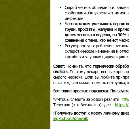
Сырой чеснок обладает сильными
свойствами. Он укрепляет иммунн
инфекции.
Чеснок может уменьшать вероятн
груди, простаты, желудка и прям
долек чеснока в неделю, на 30% 
сравнении с теми, кто не ест чесн
Регулярное употребление чеснока
склеротические изменения и отло
тромбов и улучшая циркуляцию к
Совет:
Помните, что
термически обрабо
свойств.
Поэтому лекарственные препара
сырого чеснока. Если вы любите припра
остается, вам может помочь петрушка, 
Вот такие простые подсказки. Пользуете
💡Чтобы следить за ходом реалити
«Ху
Телеграм (это бесплатно) здесь:
https:
❗
Получить доступ к моему личному днев
legko.tb.ru/dnevnik