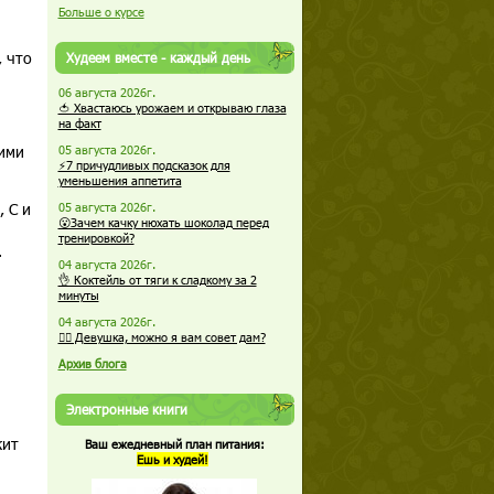
Больше о курсе
, что
Худеем вместе - каждый день
06 августа 2026г.
🍅 Хвастаюсь урожаем и открываю глаза
на факт
оими
05 августа 2026г.
⚡7 причудливых подсказок для
уменьшения аппетита
 C и
05 августа 2026г.
😮Зачем качку нюхать шоколад перед
тренировкой?
.
04 августа 2026г.
👌 Коктейль от тяги к сладкому за 2
минуты
04 августа 2026г.
🏋️‍♀️ Девушка, можно я вам совет дам?
Архив блога
Электронные книги
жит
Ваш ежедневный план питания:
Ешь и худей!