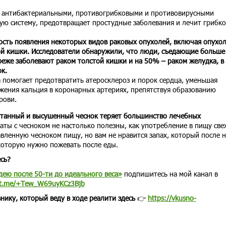
 антибактериальными, противогрибковыми и противовирусными
ую систему, предотвращает простудные заболевания и лечит грибк
ость появления некоторых видов раковых опухолей, включая опухо
ой кишки. Исследователи обнаружили, что люди, съедающие больше
реже заболевают раком толстой кишки и на 50% – раком желудка, в
ок.
 помогает предотвратить атеросклероз и порок сердца, уменьшая
жения кальция в коронарных артериях, препятствуя образованию
рови.
танный и высушенный чеснок теряет большинство лечебных
ты с чесноком не настолько полезны, как употребление в пищу све
вленную чесноком пищу, но вам не нравится запах, который после н
которую нужно пожевать после еды.
сь?
дею после 50-ти до идеального веса»
подпишитесь на мой канал в
//t.me/+Tew_W69uyKCz3Bjb
нику, который веду в ходе реалити здесь
👉
https://vkusno-