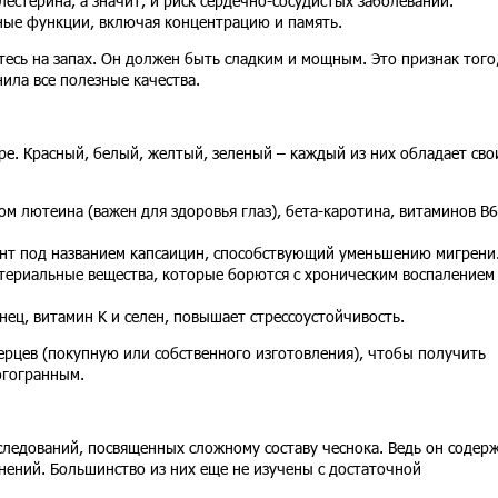
естерина, а значит, и риск сердечно-сосудистых заболеваний.
ные функции, включая концентрацию и память.
сь на запах. Он должен быть сладким и мощным. Это признак того
ила все полезные качества.
ре. Красный, белый, желтый, зеленый – каждый из них обладает св
м лютеина (важен для здоровья глаз), бета-каротина, витаминов B6,
нт под названием капсаицин, способствующий уменьшению мигрени
териальные вещества, которые борются с хроническим воспалением
ец, витамин K и селен, повышает стрессоустойчивость.
перцев (покупную или собственного изготовления), чтобы получить
огогранным.
ледований, посвященных сложному составу чеснока. Ведь он содер
нений. Большинство из них еще не изучены с достаточной