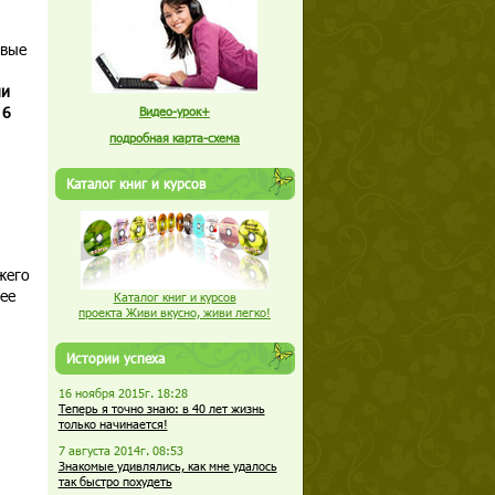
овые
ли
 6
Видео-урок+
подробная карта-схема
Каталог книг и курсов
жего
ее
Каталог книг и курсов
проекта Живи вкусно, живи легко!
Истории успеха
16 ноября 2015г. 18:28
Теперь я точно знаю: в 40 лет жизнь
только начинается!
7 августа 2014г. 08:53
Знакомые удивлялись, как мне удалось
так быстро похудеть