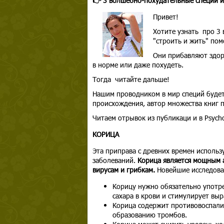
👉 3 волшебно-похудательные специи и
Привет!
Хотите узнать про 3
"строить и жить" по
Они прибавляют здоро
в норме или даже похудеть.
Тогда читайте дальше!
Нашим проводником в мир специй будет
происхождения, автор множества книг 
Читаем отрывок из публикаци и в Psycho
КОРИЦА
Эта приправа с древних времен использ
заболеваний.
Корица является мощным а
вирусам и грибкам.
Новейшие исследова
Корицу нужно обязательно употре
сахара в крови и стимулирует выр
Корица содержит противовоспали
образованию тромбов.