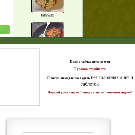
ПлоризО
X
Паприка, фаршированная чечевицей
щих
т и
о!
ике!
Рагу из баклажанов с нутом
Еще рецепты
Проверь себя
Часто ли вы чувствуете усталость в
середине дня?