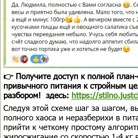
👉 Получите доступ к полной план
привычного питания к стройным ц
разбором! здесь:
https://stilno.just
Следуя этой схеме шаг за шагом, в
полного хаоса и неразберихи в пит
прийти к четкому простому алгорит
жиросжигание со скоростью 1-4 кг 