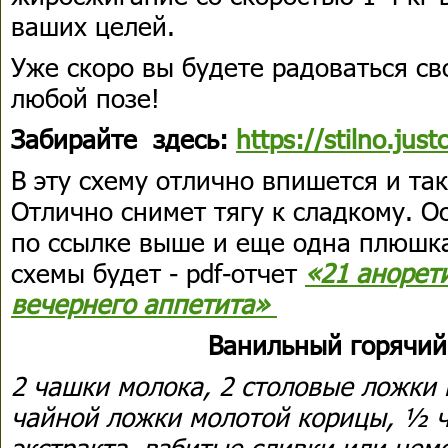
ваших целей.
Уже скоро вы будете радоваться с
любой позе!
Забирайте здесь:
https://stilno.just
В эту схему отлично впишется и та
Отлично снимет тягу к сладкому. О
по ссылке выше и еще одна плюшк
схемы будет - pdf-отчет
«21 анорет
вечернего аппетита»
Ванильный горячий
2 чашки молока, 2 столовые ложки
чайной ложки молотой корицы, ½ 
экстракта, взбитые сливки или нем