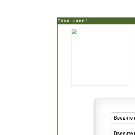
Твой шанс!