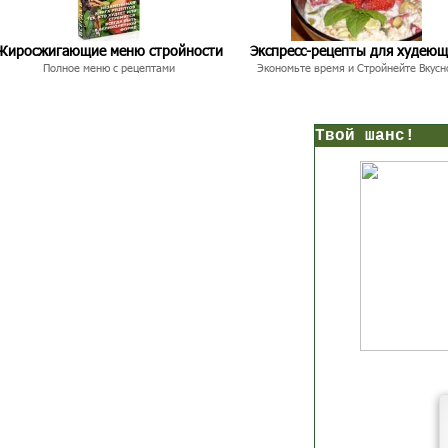
Жиросжигающие меню стройности
Экспресс-рецепты для худею
Полное меню с рецептами
Экономьте время и Стройнейте Вкусн
нс!
Прямо сейчас получи мои
7 уроков стройности
И
без голодных дие
начни немедленно худеть
таблеток
Первый урок - через 5 минут в твоем почтовом ящ