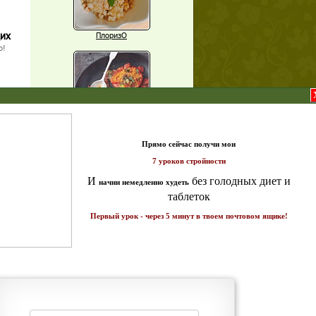
щих
ПлоризО
о!
X
Паприка, фаршированная чечевицей
т и
ике!
Рагу из баклажанов с нутом
Еще рецепты
Проверь себя
Часто ли вы чувствуете усталость в
середине дня?