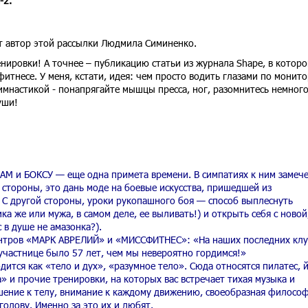
-2.
т автор этой рассылки Людмила Симиненко.
ировки! А точнее – публикацию статьи из журнала Shape, в которо
итнесе. У меня, кстати, идея: чем просто водить глазами по монито
мнастикой - понапрягайте мышцы пресса, ног, разомнитесь немного
уши!
 и БОКСУ — еще одна примета времени. В симпатиях к ним замеч
 стороны, это дань моде на боевые искусства, пришедшей из
 С другой стороны, уроки рукопашного боя — способ выплеснуть
а же или мужа, в самом деле, ее выливать!) и открыть себя с новой
 в душе не амазонка?).
ентров «МАРК АВРЕЛИЙ» и «МИССФИТНЕС»: «На наших последних кл
участнице было 57 лет, чем мы невероятно гордимся!»
ится как «тело и дух», «разумное тело». Сюда относятся пилатес, й
ла» и прочие тренировки, на которых вас встречает тихая музыка и
шение к телу, внимание к каждому движению, своеобразная филосо
голову. Именно за это их и любят.