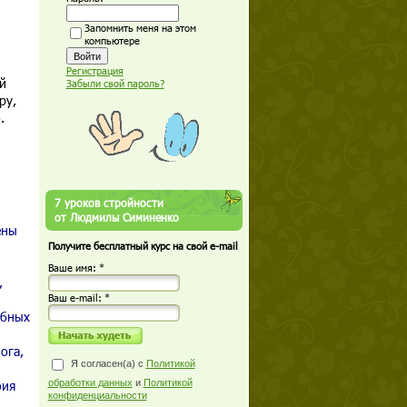
Запомнить меня на этом
компьютере
Регистрация
й
Забыли свой пароль?
ру,
.
7 уроков стройности
от Людмилы Симиненко
ены
Получите бесплатный курс на свой e-mail
Ваше имя: *
,
Ваш е-mail: *
убных
ога,
Я согласен(а) с
Политикой
фия
обработки данных
и
Политикой
конфиденциальности