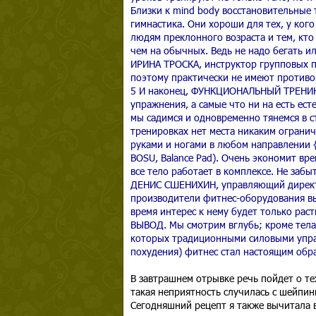
Близки к mind body восстановительные 
гимнастика. Они хороши для тех, у ког
людям преклонного возраста и тем, кто
чем на обычных. Ведь не надо бегать и
ИРИНА ТРОСКА, инструктор групповых 
поэтому практически не имеют противо
5 И наконец, ФУНКЦИОНАЛЬНЫЙ ТРЕНИНГ
упражнения, а самые что ни на есть ест
мы садимся и одновременно тянемся в 
тренировках нет места никаким огранич
руками и ногами в любом направлении {Fr
BOSU, Balance Pad). Очень экономит вр
все тело работает в комплексе. Не заб
ДЕНИС СШЕНИХИН, управляющий директо
производители фитнес-оборудования вы
время интерес к нему будет только раст
ВЫВОД. Мы смотрим вглубь; кроме тела 
которых традиционными силовыми упраж
похудения) фитнес стал настоящим обра
В завтрашнем отрывке речь пойдет о те
такая неприятность случилась с шейпин
Сегодняшний рецепт я также вычитала в