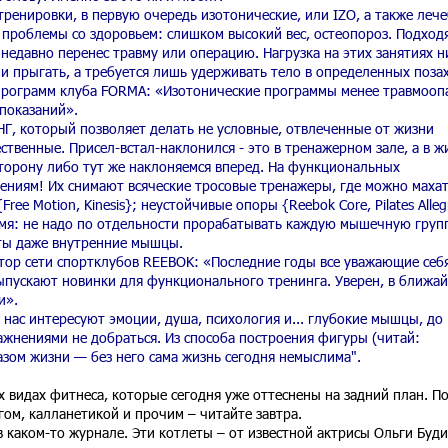
тренировки, в первую очередь изотонические, или IZO, а также леч
о проблемы со здоровьем: слишком высокий вес, остеопороз. Подход
 недавно перенес травму или операцию. Нагрузка на этих занятиях н
ли прыгать, а требуется лишь удерживать тело в определенных позах
программ клуба FORMA: «Изотонические программы менее травмооп
показаний».
, который позволяет делать не условные, отвлеченные от жизни
ественные. Присел-встал-наклонился - это в тренажерном зале, а в ж
сторону либо тут же наклоняемся вперед. На функциональных
ениям! Их снимают всяческие тросовые тренажеры, где можно маха
ee Motion, Kinesis}; неустойчивые опоры {Reebok Core, Pilates Alleg
емя: не надо по отдельности прорабатывать каждую мышечную груп
ыты даже внутренние мышцы.
р сети спортклубов REEBOK: «Последние годы все уважающие себ
пускают новинки для функционального тренинга. Уверен, в ближа
и».
нас интересуют эмоции, душа, психология и... глубокие мышцы, до
нениями не добраться. Из способа построения фигуры (читай:
зом жизни — без него сама жизнь сегодня немыслима".
х видах фитнеса, которые сегодня уже оттеснены на задний план. П
гом, калланетикой и прочим – читайте завтра.
 каком-то журнале. Эти котлеты – от известной актрисы Ольги Буд