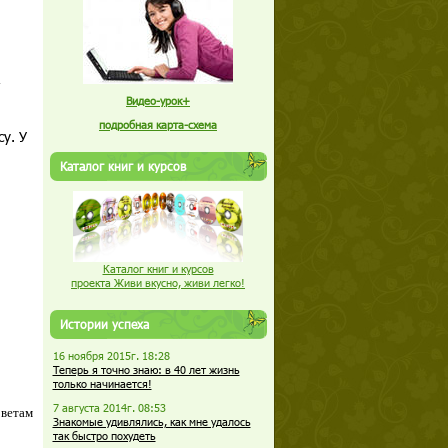
,
Видео-урок+
подробная карта-схема
у. У
Каталог книг и курсов
Каталог книг и курсов
проекта Живи вкусно, живи легко!
Истории успеха
16 ноября 2015г. 18:28
Теперь я точно знаю: в 40 лет жизнь
только начинается!
7 августа 2014г. 08:53
оветам
Знакомые удивлялись, как мне удалось
так быстро похудеть