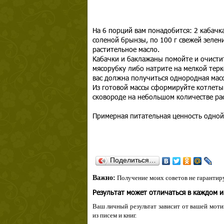
На 6 порций вам понадобится: 2 кабачка
соленой брынзы, по 100 г свежей зелени
растительное масло.
Кабачки и баклажаны помойте и очистит
мясорубку либо натрите на мелкой терке
вас должна получиться однородная масс
Из готовой массы сформируйте котлеты
сковороде на небольшом количестве ра
Примерная питательная ценность одной
Поделиться…
Важно:
Получение моих советов не гарантиру
Результат может отличаться в каждом 
Ваш личный результат зависит от вашей мотив
из писем и книг.