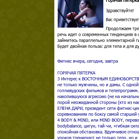
Горячая пятерка
Здравствуйте!
Вас приветствуе
Продолжаем трен
речь идет о современных тенденциях в ф
займитесь параллельно элементарной ги
Будет двойная польза: для тела и для д
Фитнес вчера, сегодня, завтра
ГОРЯЧАЯ ПЯТЕРКА
3 Интерес к ВОСТОЧНЫМ ЕДИНОБОРСТВАМ
не только мужчины, но и дамы. С одной
голливудских фильмов и телепрограмм.
накопившуюся агрессию (не на начальник
порой неожиданной стороны (кто из нас
ЕЛЕНА ДАРИ, президент сети фитнес-ц
соревнованиях по боксу самой старшей 
4 BODY & MIND, или MIND BODY, перевод
bodybalance, цигун, тай-чи, «гибкая си
спокойная обстановка. Вдумчивое отно
уроков тренируют не только тело, но и 