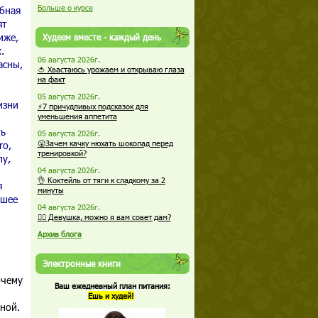
Больше о курсе
ебная
ят
иже,
Худеем вместе - каждый день
.
06 августа 2026г.
асны,
🍅 Хвастаюсь урожаем и открываю глаза
на факт
05 августа 2026г.
изни
⚡7 причудливых подсказок для
уменьшения аппетита
ть
05 августа 2026г.
ro,
😮Зачем качку нюхать шоколад перед
тренировкой?
пу,
04 августа 2026г.
👌 Коктейль от тяги к сладкому за 2
я
минуты
йшее
04 августа 2026г.
🏋️‍♀️ Девушка, можно я вам совет дам?
Архив блога
Электронные книги
очему
Ваш ежедневный план питания:
Ешь и худей!
иной.