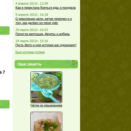
4 апреля 2013г. 12:59
Как я перестала бояться еды и похудела
9 апреля 2012г. 10:18
О революции цели, ветре перемен и о
том, как далеко он меня унёс
29 марта 2012г. 16:53
Помогли картошка, фрукты и имбирь
19 марта 2012г. 15:16
Пусть фото и моя история вас вдохновят!
Еще истории успеха
Наши рецепты
а 7
Чатни из крыжовника