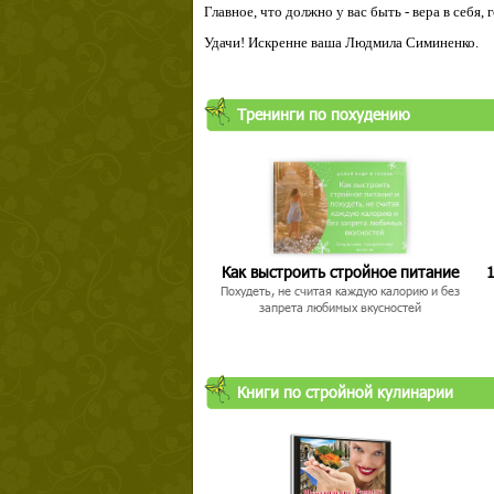
Главное, что должно у вас быть - вера в себя,
Удачи! Искренне ваша Людмила Симиненко.
Тренинги по похудению
Как выстроить стройное питание
1
Похудеть, не считая каждую калорию и без
запрета любимых вкусностей
Книги по стройной кулинарии