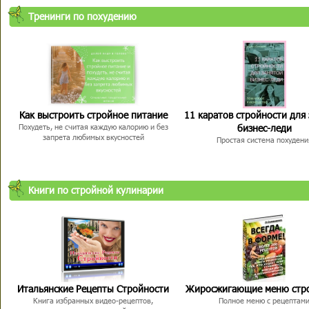
Тренинги по похудению
Как выстроить стройное питание
11 каратов стройности для
бизнес-леди
Похудеть, не считая каждую калорию и без
запрета любимых вкусностей
Простая система похудени
Книги по стройной кулинарии
Итальянские Рецепты Стройности
Жиросжигающие меню стр
Книга избранных видео-рецептов,
Полное меню с рецептам