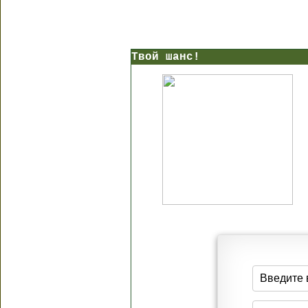
Твой шанс!