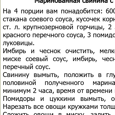
Маринованная свинина с
На 4 порции вам понадобится: 600
стакана соевого соуса, кусочек кор
ст. л. крупнозерновой горчицы, 2 
красного перечного соуса, 3 помидо
луковицы.
Имбирь и чеснок очистить, мел
миске соевый соус, имбирь, чес
перечный соус.
Свинину вымыть, положить в гл
половиной полученного марин
минимум 2 часа, время от времени
Помидоры и цуккини вымыть, об
Нарезать все овощи кружками толщ
Сложить овощи в миску, залить