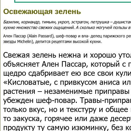
Освежающая зелень
Базилик, кориандр, тимьян, укроп, эстрагон, петрушка – душиста
кухню множество свежих ощущений. А сколько могучей пользы в 
Ален Пассар (Alain Passard), шеф-повар и вла- делец парижского ре
звезды Michelin), делится рецептами высокой кухни.
Cвежая зелень нежна и хорошо уто
объясняет Ален Пассар, который с
щедро сдабривает ею все свои кул
«Кисловатые, с привкусом аниса ил
растения – незаменимые приправы 
убежден шеф-повар. Травы-припра
только вкус, но и текстуру и общее
то закуска, горячее или даже десе
продукту ту самую изюминку, без к