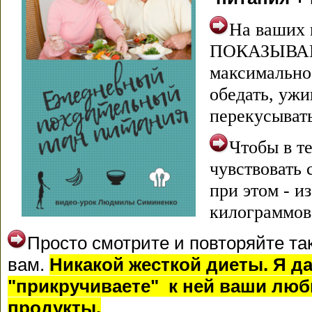
На ваших 
ПОКАЗЫВАЮ 
максимально 
обедать, ужи
перекусывать
Чтобы в т
чувствовать 
при этом - и
килограммов
Просто смотрите и повторяйте так
вам.
Никакой жесткой диеты. Я да
"прикручиваете" к ней ваши лю
продукты.