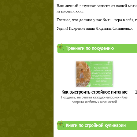
Ваш личный результат зависит от вашей мотив
из писем и книг.
Главное, что должно у вас быть - вера в себя,
Удачи! Искренне ваша Людмила Симиненко.
Тренинги по похудению
Как выстроить стройное питание
1
Похудеть, не считая каждую калорию и без
запрета любимых вкусностей
Книги по стройной кулинарии