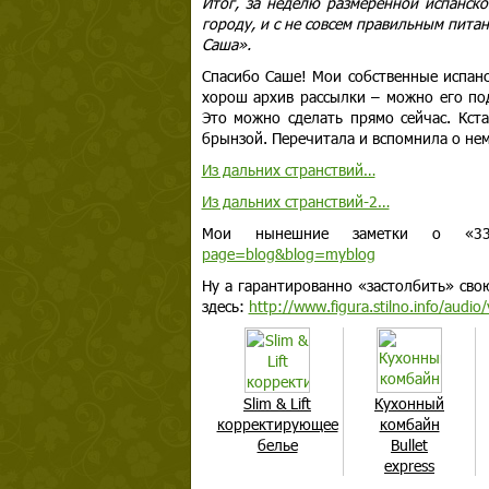
Итог, за неделю размеренной испанско
городу, и с не совсем правильным питан
Саша».
Спасибо Саше! Мои собственные испанс
хорош архив рассылки – можно его под
Это можно сделать прямо сейчас. Кст
брынзой. Перечитала и вспомнила о нем
Из дальних странствий…
Из дальних странствий-2…
Мои нынешние заметки о «33
page=blog&blog=myblog
Ну а гарантированно «застолбить» сво
здесь:
http://www.figura.stilno.info/audi
Slim & Lift
Кухонный
корректирующее
комбайн
белье
Bullet
express