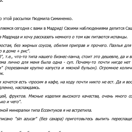
3.
ор этой рассылки Людмила Симиненко.
вляемся сегодня с вами в Мадрид! Своими наблюдениями делится Са
 Мадрида и хочу рассказать немного о том как питаются испанцы.
ростая, без жирных соусов, обилия приправ и прочего. Паэлья для
 в доме + рис".
)", т.е., что-то типа нашего бизнес-ланча, стоит это дешевле, да и 
ма лично для меня была одна - суп. Почему-то почти нигде нет 
" (порезанная крупно капуста и мясной бульон). Огромное колич
к.
 хочется есть -просим в кафе, на ходу почти никто не ест. Да и во
дленно, наслаждаясь.
ей, фруктов. Мясные изделия высокого качества, очень много с
ко и чего".
ной минералки типа Ессентуков я не встретила.
исано "sin azucar" (без сахара) приготовьтесь выпить переслащ