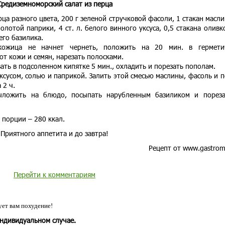
Средиземноморский салат из перца
ца разного цвета, 200 г зеленой стручковой фасоли, 1 стакан масли
 молотой паприки, 4 ст. л. белого винного уксуса, 0,5 стакана оливк
его базилика.
кожица не начнет чернеть, положить на 20 мин. в гермети
от кожи и семян, нарезать полосками.
ать в подсоленном кипятке 5 мин., охладить и порезать пополам.
уксусом, солью и паприкой. Залить этой смесью маслины, фасоль и п
 2 ч.
ыложить на блюдо, посыпать нарубленным базиликом и порез
 порции – 280 ккал.
Приятного аппетита и до завтра!
Рецепт от www.gastrom
Перейти к комментариям
ет вам похудение!
индивидуальном случае.