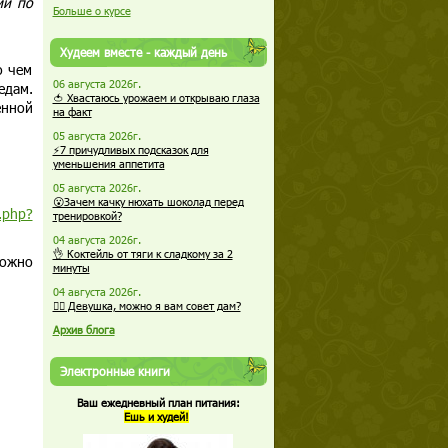
ми по
Больше о курсе
Худеем вместе - каждый день
о чем
06 августа 2026г.
едам.
🍅 Хвастаюсь урожаем и открываю глаза
енной
на факт
05 августа 2026г.
⚡7 причудливых подсказок для
уменьшения аппетита
05 августа 2026г.
😮Зачем качку нюхать шоколад перед
.php?
тренировкой?
04 августа 2026г.
👌 Коктейль от тяги к сладкому за 2
можно
минуты
04 августа 2026г.
🏋️‍♀️ Девушка, можно я вам совет дам?
Архив блога
Электронные книги
Ваш ежедневный план питания:
Ешь и худей!