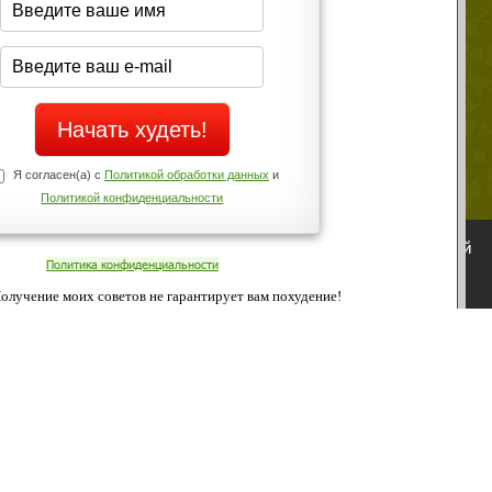
Да
Нет
Телефоны службы поддержки
+7 (909) 421-77-27
ованием cookies. Оставаясь с нами, вы соглашаетесь с нашей
 браузера.
Согласен
ательно вы
 фигуру и