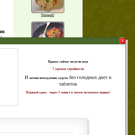
ПлоризО
щих
о!
X
Паприка, фаршированная чечевицей
т и
ике!
Рагу из баклажанов с нутом
Еще рецепты
Проверь себя
Часто ли вы чувствуете усталость в
середине дня?