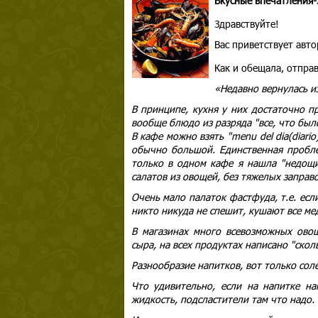
Вкусные впечатления-
Здравствуйте!
Вас приветствует авт
Как и обещала, отпра
«Недавно вернулась из
В принципе, кухня у них достаточно п
вообще блюдо из разряда "все, что было
В кафе можно взять "menu del dia(diario
обычно большой. Единственная пробле
только в одном кафе я нашла "недощи
салатов из овощей, без тяжелых заправо
Очень мало палаток фастфуда, т.е. если
никто никуда не спешит, кушают все ме
В магазинах много всевозможных овощ
сыра, на всех продуктах написано "сколь
Разнообразие напитков, вот только соле
Что удивительно, если на напитке нап
жидкость, подсластители там что надо.