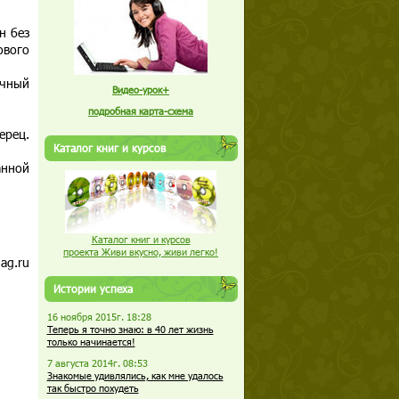
н без
ового
чный
Видео-урок+
подробная карта-схема
ерец.
Каталог книг и курсов
анной
Каталог книг и курсов
проекта Живи вкусно, живи легко!
ag.ru
Истории успеха
16 ноября 2015г. 18:28
Теперь я точно знаю: в 40 лет жизнь
только начинается!
7 августа 2014г. 08:53
Знакомые удивлялись, как мне удалось
так быстро похудеть