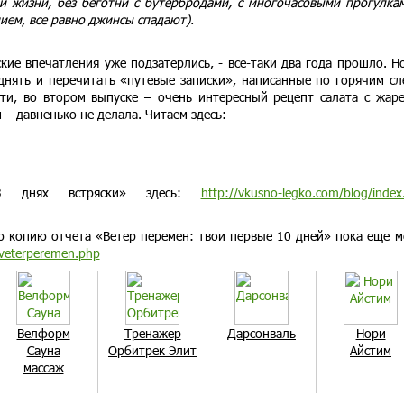
й жизни, без беготни с бутербродами, с многочасовыми прогулка
ием, все равно джинсы спадают).
кие впечатления уже подзатерлись, - все-таки два года прошло. Н
нять и перечитать «путевые записки», написанные по горячим сл
ати, во втором выпуске – очень интересный рецепт салата с жар
 – давненько не делала. Читаем здесь:
 днях встряски» здесь:
http://vkusno-legko.com/blog/index
ю копию отчета «Ветер перемен: твои первые 10 дней» пока еще 
o/veterperemen.php
Велформ
Тренажер
Дарсонваль
Нори
Сауна
Орбитрек Элит
Айстим
массаж