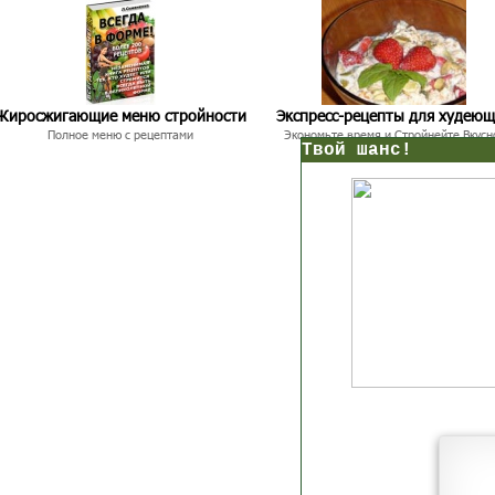
Жиросжигающие меню стройности
Экспресс-рецепты для худею
Полное меню с рецептами
Экономьте время и Стройнейте Вкусн
нс!
Прямо сейчас получи мои
7 уроков стройности
И
без голодных дие
начни немедленно худеть
таблеток
Первый урок - через 5 минут в твоем почтовом ящ