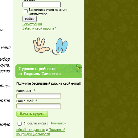
Запомнить меня на этом
компьютере
Регистрация
Забыли свой пароль?
ша.
 меня
выбор
супа,
7 уроков стройности
ество
от Людмилы Симиненко
Получите бесплатный курс на свой e-mail
обще,
Ваше имя: *
ортов
Ваш е-mail: *
енную
Я согласен(а) с
Политикой
обработки данных
и
Политикой
конфиденциальности