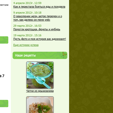
4 апреля 2013г. 12:59
оветам
Как я перестала бояться еды и похудела
9 апреля 2012г. 10:18
О революции цели, ветре перемен и о
том, как далеко он меня унёс
29 марта 2012г. 16:53
Помогли картошка, фрукты и имбирь
19 марта 2012г. 15:16
Пусть фото и моя история вас вдохновят!
Еще истории успеха
Наши рецепты
а 7
Чатни из крыжовника