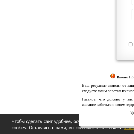
Я согласен(а
Политик
Полити
Получение моих 
Важно:
Ваш результат зависит от вашей мотивации
следуете моим советам из писем и книг.
Главное, что должно у вас быть - вер
желание заботься о своем здоровье.
Удачи! Искрен
Чтобы сделать сайт удобнее, осуществляется обработка и
cookies. Оставаясь с нами, вы соглашаетесь с нашей
полит