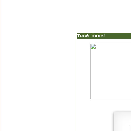
Твой шанс!