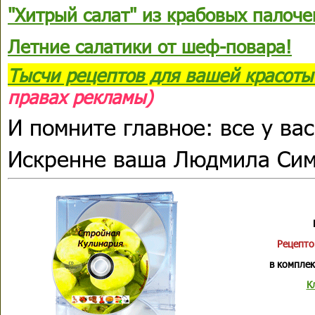
"Хитрый салат" из крабовых палоче
Летние салатики от шеф-повара!
Тысчи рецептов для вашей красоты 
правах рекламы)
И помните главное: все у вас
Искренне ваша Людмила Си
Рецепто
в комплек
К