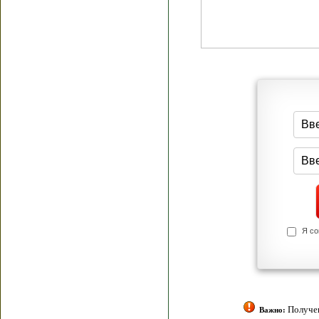
Я согласен(а
Политик
Полити
Получение моих 
Важно: