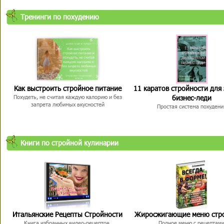
Тренинги по похудению
Как выстроить стройное питание
11 каратов стройности для
бизнес-леди
Похудеть, не считая каждую калорию и без
запрета любимых вкусностей
Простая система похудени
Книги по стройной кулинарии
Итальянские Рецепты Стройности
Жиросжигающие меню стр
Книга избранных видео-рецептов,
Полное меню с рецептам