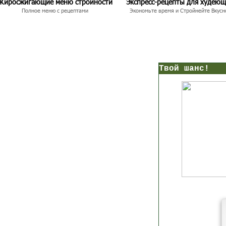
Жиросжигающие меню стройности
Экспресс-рецепты для худею
Полное меню с рецептами
Экономьте время и Стройнейте Вкусн
нс!
Прямо сейчас получи мои
7 уроков стройности
И
без голодных дие
начни немедленно худеть
таблеток
Первый урок - через 5 минут в твоем почтовом ящ