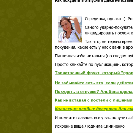
Как похудеть в отпуске и даже не встава
Серединка, однако :) Ро
Самого ударно-похудател
ликвидировать посложне
Так что, не теряем врем
похудения, какие есть у нас с вами в арс
Пятничная изба-читальня (по следам пу
Просто кликайте по публикациям, котор
Таинственный фрукт, который "пр
Не забывайте есть это, если действ
Похудеть в отпуске? Альбина сдела
Как не вставая с постели с лишним
Коллекция
особых десертов
для сн
И помните главное: все у вас получится!
Искренне ваша Людмила Симиненко