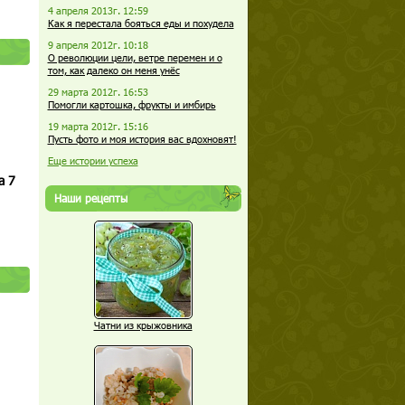
4 апреля 2013г. 12:59
Как я перестала бояться еды и похудела
9 апреля 2012г. 10:18
О революции цели, ветре перемен и о
том, как далеко он меня унёс
29 марта 2012г. 16:53
Помогли картошка, фрукты и имбирь
19 марта 2012г. 15:16
Пусть фото и моя история вас вдохновят!
Еще истории успеха
а 7
Наши рецепты
Чатни из крыжовника