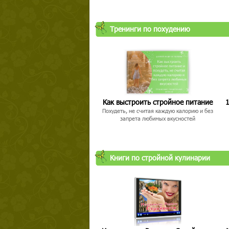
Тренинги по похудению
Как выстроить стройное питание
1
Похудеть, не считая каждую калорию и без
запрета любимых вкусностей
Книги по стройной кулинарии