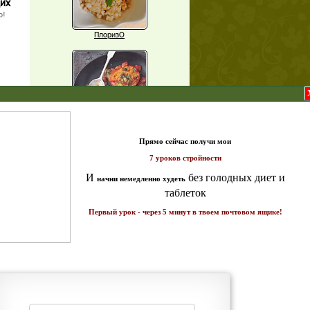
щих
о!
ПлоризО
X
Паприка, фаршированная чечевицей
т и
ике!
Рагу из баклажанов с нутом
Еще рецепты
Проверь себя
Часто ли вы чувствуете усталость в
середине дня?