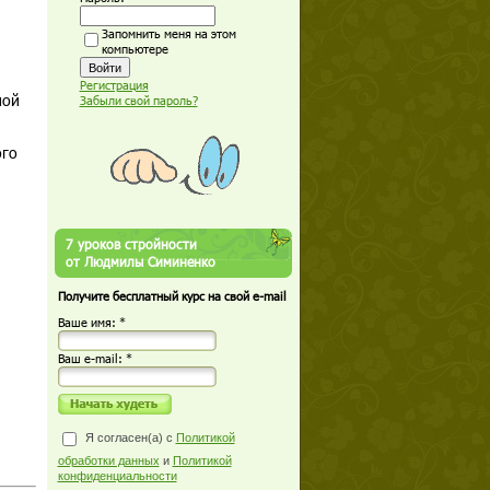
Запомнить меня на этом
компьютере
Регистрация
мой
Забыли свой пароль?
ого
7 уроков стройности
от Людмилы Симиненко
Получите бесплатный курс на свой e-mail
Ваше имя: *
Ваш е-mail: *
Я согласен(а) с
Политикой
обработки данных
и
Политикой
конфиденциальности