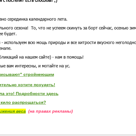
я с постели? Есть способы! ;)
вно серединка календарного лета.
ьного сезона! То, что не успеем скинуть за борт сейчас, осенью зи
е будет.
я - используем всю мощь природы и все хитрости вкусного неголодн
енале.
бликаций на нашем сайте) - нам в помощь!
ые вам интересны, и мотайте на ус.
описывают" стройнеющим
ительно хотите похудеть!
ла это! Подробности здесь
и кило распрощаться?
ижения веса
(на правах рекламы)