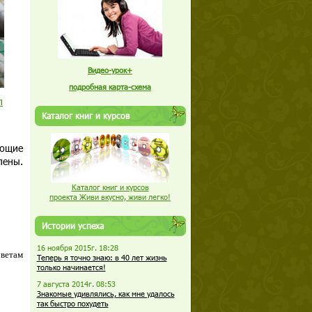
Видео-урок+
подробная карта-схема
п
Каталог книг и курсов
еющие
лены.
Каталог книг и курсов
проекта Живи вкусно, живи легко!
Истории успеха
16 ноября 2015г. 18:28
оветам
Теперь я точно знаю: в 40 лет жизнь
только начинается!
7 августа 2014г. 08:53
Знакомые удивлялись, как мне удалось
так быстро похудеть