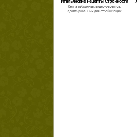
Итальянские Рецепты Стройности
Книга избранных видео-рецептов,
адаптированных для стройнеющих
Твой ша