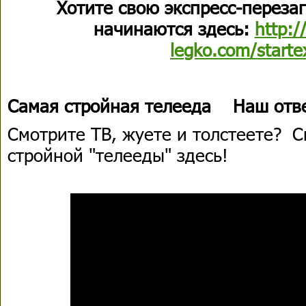
Хотите свою экспресс-переза
начинаются здесь:
http:/
legko.com/starte
Самая стройная телееда Наш отве
Смотрите ТВ, жуете и толстеете? 
стройной "телееды" здесь!