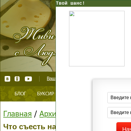
Твой шанс!
Ваш тренер по стройному образу жизни
БЛОГ
БУКСИР
ВАШ КАБИНЕТ
БЕСПЛАТН
Главная
/
Архив блога
Что съесть на полдник, чтобы не