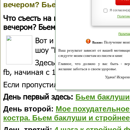
вечером? Бьем баклуши и стройн
Я согласен(а
Что съесть на полдник, чтобы не н
Политик
вечером? Бьем баклуши и стройнее
Полити
Вот и настал завершающи
Получение моих 
Важно:
шоу "Бьем баклуши и стро
Ваш результат зависит от вашей мотивации
следуете моим советам из писем и книг.
Здесь вы увидите все, что
Главное, что должно у вас быть - вер
желание заботься о своем здоровье.
fb, начиная с 10.00
Удачи! Искрен
Если пропустили предыдущие дни, 
День первый здесь:
Бьем баклуши
День второй:
Мое похудательное 
костра. Бьем баклуши и стройнее
День третий:
4 шага к стройной 