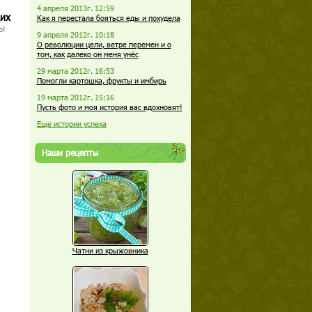
4 апреля 2013г. 12:59
щих
Как я перестала бояться еды и похудела
о!
9 апреля 2012г. 10:18
О революции цели, ветре перемен и о
том, как далеко он меня унёс
29 марта 2012г. 16:53
Помогли картошка, фрукты и имбирь
19 марта 2012г. 15:16
Пусть фото и моя история вас вдохновят!
Еще истории успеха
Наши рецепты
Чатни из крыжовника