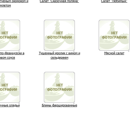
опченым окороком и
Салат "Сказочная поляна"
Салат "Любимый"
омлетом
по-французски в
Тушенный кролик с вином и
Мясной салат
овом соусе
сельдереем
очные оладьи
Блины фаршированные