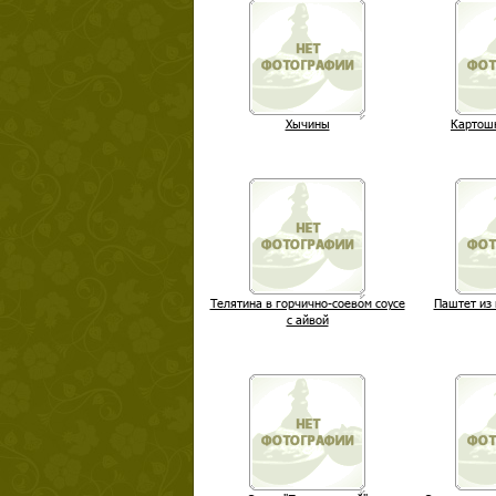
Хычины
Картошк
Телятина в горчично-соевом соусе
Паштет из 
с айвой