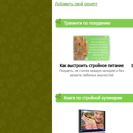
Добавить свой рецепт
Тренинги по похудению
Как выстроить стройное питание
1
Похудеть, не считая каждую калорию и без
запрета любимых вкусностей
Книги по стройной кулинарии