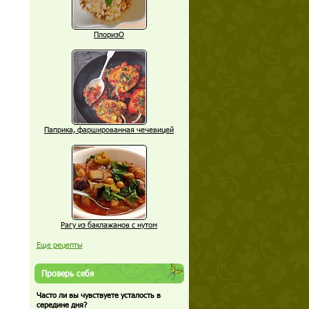
ПлоризО
Паприка, фаршированная чечевицей
Рагу из баклажанов с нутом
Еще рецепты
Проверь себя
Часто ли вы чувствуете усталость в
середине дня?