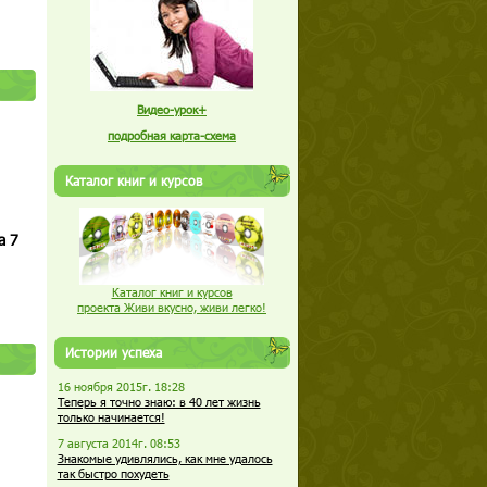
Видео-урок+
подробная карта-схема
Каталог книг и курсов
а 7
Каталог книг и курсов
проекта Живи вкусно, живи легко!
Истории успеха
16 ноября 2015г. 18:28
Теперь я точно знаю: в 40 лет жизнь
только начинается!
7 августа 2014г. 08:53
Знакомые удивлялись, как мне удалось
так быстро похудеть