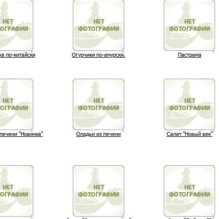
а по-китайски
Огурчики по-амурски.
Пастрама
печени "Новинка"
Оладьи из печени
Салат "Новый век"