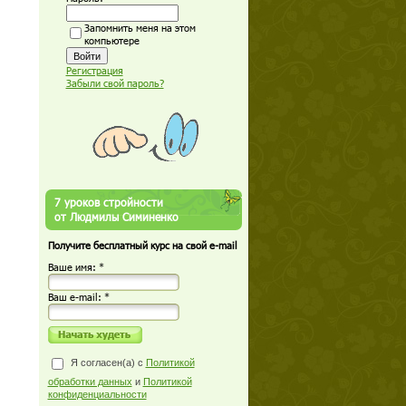
Запомнить меня на этом
компьютере
Регистрация
Забыли свой пароль?
7 уроков стройности
от Людмилы Симиненко
Получите бесплатный курс на свой e-mail
Ваше имя: *
Ваш е-mail: *
Я согласен(а) с
Политикой
обработки данных
и
Политикой
конфиденциальности