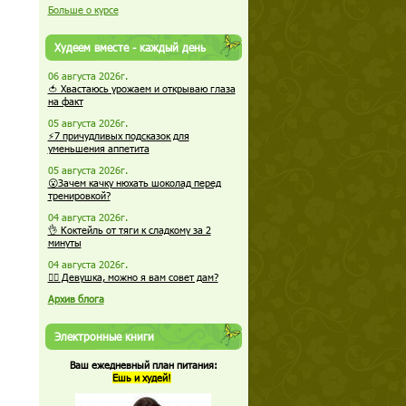
Больше о курсе
Худеем вместе - каждый день
06 августа 2026г.
🍅 Хвастаюсь урожаем и открываю глаза
на факт
05 августа 2026г.
⚡7 причудливых подсказок для
уменьшения аппетита
05 августа 2026г.
😮Зачем качку нюхать шоколад перед
тренировкой?
04 августа 2026г.
👌 Коктейль от тяги к сладкому за 2
минуты
04 августа 2026г.
🏋️‍♀️ Девушка, можно я вам совет дам?
Архив блога
Электронные книги
Ваш ежедневный план питания:
Ешь и худей!