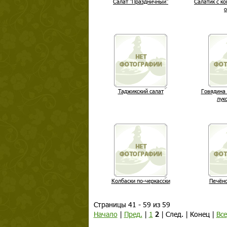
Салат "Праздничный"
Салатик с к
Таджикский салат
Говядина 
лук
Колбаски по-черкасски
Печён
Страницы 41 - 59 из 59
Начало
|
Пред.
|
1
2
| След. | Конец |
Все