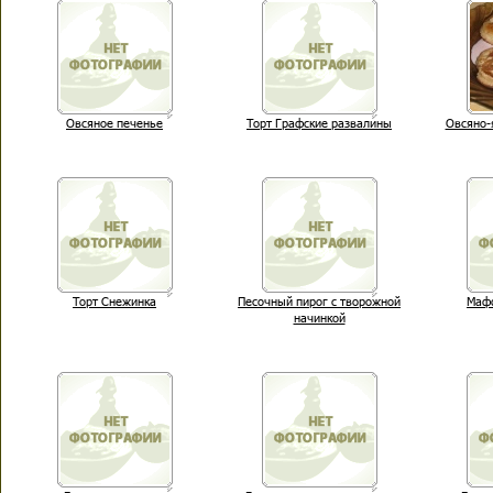
Овсяное печенье
Торт Графские развалины
Овсяно-
Торт Снежинка
Песочный пирог с творожной
Маф
начинкой