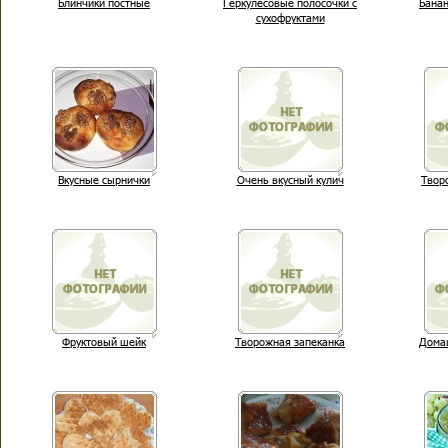
Блинчики постные
Геркулесовые полосочки с
Бана
сухофруктами
Вкусные сырнички
Очень вкусный кулич
Твор
Фруктовый шейк
Творожная запеканка
Дома