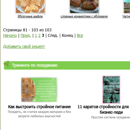
Яблочные вафли
слоеные конвертики с яблоками
Чатн
Страницы 81 - 103 из 103
Начало
|
Пред.
|
1
2
3
| След. | Конец |
Все
Добавить свой рецепт
Тренинги по похудению
Как выстроить стройное питание
11 каратов стройности для
бизнес-леди
Похудеть, не считая каждую калорию и без
запрета любимых вкусностей
Простая система похудени