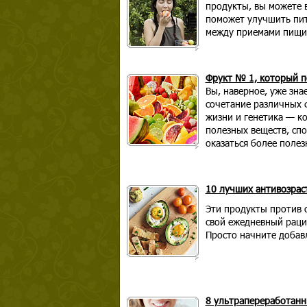
продукты, вы можете 
поможет улучшить пит
между приемами пищи
Фрукт № 1, который п
Вы, наверное, уже зна
сочетание различных 
жизни и генетика — к
полезных веществ, сп
оказаться более поле
10 лучших антивозрас
Эти продукты против 
свой ежедневный рацио
Просто начните добав
8 ультрапереработанн