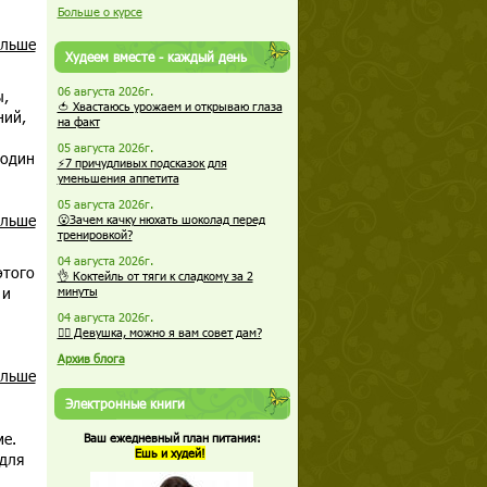
Больше о курсе
альше
Худеем вместе - каждый день
06 августа 2026г.
ы,
🍅 Хвастаюсь урожаем и открываю глаза
ний,
на факт
05 августа 2026г.
 один
⚡7 причудливых подсказок для
уменьшения аппетита
05 августа 2026г.
альше
😮Зачем качку нюхать шоколад перед
тренировкой?
04 августа 2026г.
этого
👌 Коктейль от тяги к сладкому за 2
 и
минуты
04 августа 2026г.
🏋️‍♀️ Девушка, можно я вам совет дам?
Архив блога
альше
Электронные книги
ме.
Ваш ежедневный план питания:
Ешь и худей!
для