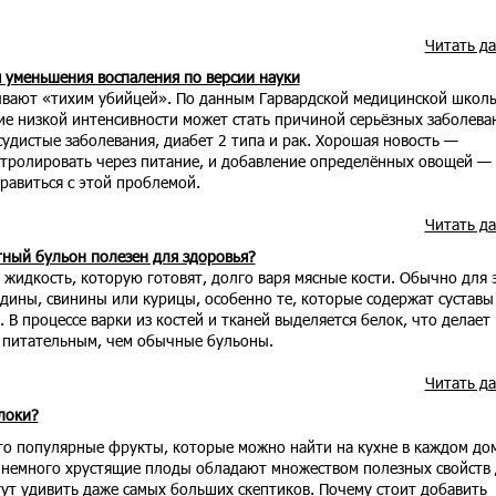
Читать д
 уменьшения воспаления по версии науки
ывают «тихим убийцей». По данным Гарвардской медицинской школ
ие низкой интенсивности может стать причиной серьёзных заболева
судистые заболевания, диабет 2 типа и рак. Хорошая новость —
тролировать через питание, и добавление определённых овощей —
равиться с этой проблемой.
Читать д
тный бульон полезен для здоровья?
жидкость, которую готовят, долго варя мясные кости. Обычно для 
дины, свинины или курицы, особенно те, которые содержат суставы
 В процессе варки из костей и тканей выделяется белок, что делает
 питательным, чем обычные бульоны.
Читать д
локи?
то популярные фрукты, которые можно найти на кухне в каждом до
и немного хрустящие плоды обладают множеством полезных свойств 
гут удивить даже самых больших скептиков. Почему стоит добавить