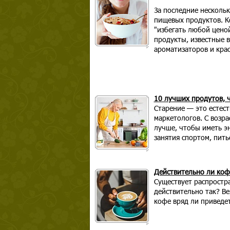
За последние несколь
пищевых продуктов. К
"избегать любой цено
продукты, известные 
ароматизаторов и крас
10 лучших продутов, 
Старение — это естест
маркетологов. С возра
лучше, чтобы иметь эн
занятия спортом, пить
Действительно ли коф
Существует распростр
действительно так? Ве
кофе вряд ли приведе