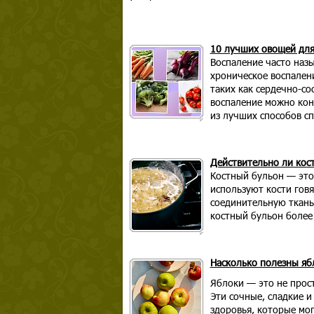
10 лучших овощей для
Воспаление часто наз
хроническое воспален
таких как сердечно-со
воспаление можно кон
из лучших способов сп
Действительно ли кос
Костный бульон — это 
используют кости говя
соединительную ткань.
костный бульон более
Насколько полезны яб
Яблоки — это не прос
Эти сочные, сладкие 
здоровья, которые мо