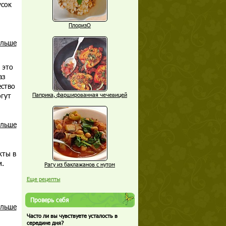
усок
ПлоризО
альше
 это
аз
ество
огут
Паприка, фаршированная чечевицей
альше
кты в
м.
Рагу из баклажанов с нутом
Еще рецепты
Проверь себя
альше
Часто ли вы чувствуете усталость в
середине дня?