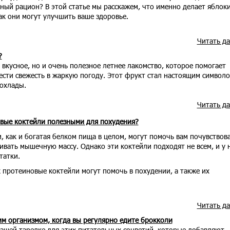
ный рацион? В этой статье мы расскажем, что именно делает яблок
ак они могут улучшить ваше здоровье.
Читать д
?
 вкусное, но и очень полезное летнее лакомство, которое помогает
ести свежесть в жаркую погоду. Этот фрукт стал настоящим символ
охлады.
Читать д
вые коктейли полезными для похудения?
 как и богатая белком пища в целом, могут помочь вам почувствов
вать мышечную массу. Однако эти коктейли подходят не всем, и у 
татки.
к протеиновые коктейли могут помочь в похудении, а также их
Читать д
им организмом, когда вы регулярно едите брокколи
вашей тарелке для этих питательных соцветий, которые добавляют