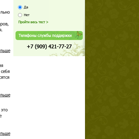
Да
ильно
Нет
ров,
я.
Телефоны службы поддержки
+7 (909) 421-77-27
альше
ия
 себя
сятся
альше
 это
е
альше