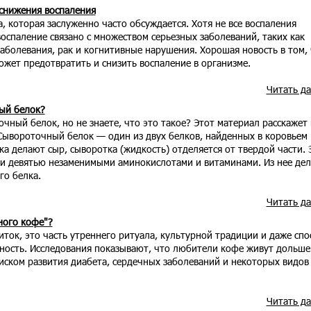
снижения воспаления
, которая заслуженно часто обсуждается. Хотя не все воспаления
оспаление связано с множеством серьезных заболеваний, таких как
аболевания, рак и когнитивные нарушения. Хорошая новость в том,
жет предотвратить и снизить воспаление в организме.
Читать д
ый белок?
ный белок, но не знаете, что это такое? Этот материал расскажет
 Сывороточный белок — один из двух белков, найденных в коровьем
ка делают сыр, сыворотка (жидкость) отделяется от твердой части. 
ми девятью незаменимыми аминокислотами и витаминами. Из нее де
о белка.
Читать д
ного кофе"?
ток, это часть утреннего ритуала, культурной традиции и даже спо
ность. Исследования показывают, что любители кофе живут дольше
иском развития диабета, сердечных заболеваний и некоторых видов
Читать д