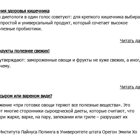
ния здоровья кишечника
 диетологи в один голос советуют: для крепкого кишечника выбира
 простой и универсальный продукт, который сочетает высокое
олезные пробиотики.
Читать д
дукты полезнее свежих!
утверждают: замороженные овощи и фрукты не хуже свежих, а иног
чему.
Читать д
 сыром или вареном виде?
ение «при готовке овощи теряют все полезные вещества». Это
т многие сторонники сыроедческой диеты, которые считают, что
ри жарке, варке, на пару, запекании или гриле – разрушает их
Института Лайнуса Полинга в Университете штата Орегон Эмили Хо