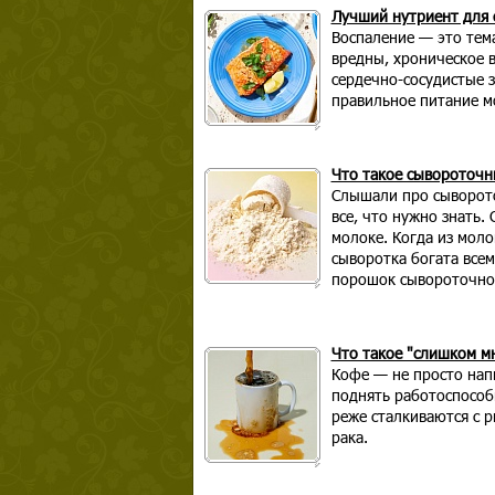
Лучший нутриент для 
Воспаление — это тема
вредны, хроническое в
сердечно-сосудистые з
правильное питание мо
Что такое сывороточн
Слышали про сывороточ
все, что нужно знать.
молоке. Когда из моло
сыворотка богата все
порошок сывороточног
Что такое "слишком м
Кофе — не просто напи
поднять работоспособ
реже сталкиваются с р
рака.