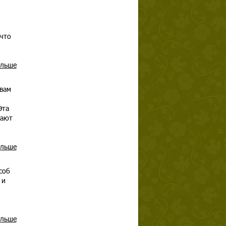
 что
альше
 вам
Эта
лают
альше
соб
 и
альше