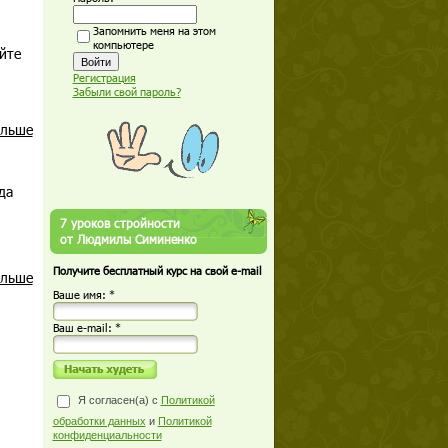
Запомнить меня на этом
компьютере
йте
Регистрация
Забыли свой пароль?
альше
да
7 уроков стройности
от Людмилы Симиненко
Получите бесплатный курс на свой e-mail
альше
Ваше имя: *
Ваш е-mail: *
Я согласен(а) с
Политикой
обработки данных
и
Политикой
конфиденциальности