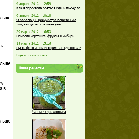
4 апреля 2013г. 12:59
Как я перестала бояться еды и похудела
9 апреля 2012г. 10:18
альше
О революции цели, ветре перемен и о
том, как далеко он меня унёс
29 марта 2012г. 16:53
Помогли картошка, фрукты и имбирь
19 марта 2012г. 15:16
ть
Пусть фото и моя история вас вдохновят!
Еще истории успеха
альше
Наши рецепты
м,
а в
Чатни из крыжовника
альше