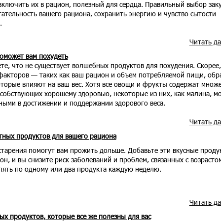
включить их в рацион, полезный для сердца. Правильный выбор зак
ательность вашего рациона, сохранить энергию и чувство сытости
.
Читать д
оможет вам похудеть
ете, что не существует волшебных продуктов для похудения. Скорее,
факторов — таких как ваш рацион и объем потребляемой пищи, обр
оторые влияют на ваш вес. Хотя все овощи и фрукты содержат множ
особствующих хорошему здоровью, некоторые из них, как малина, м
зными в достижении и поддержании здорового веса.
Читать д
тных продуктов для вашего рациона
старения помогут вам прожить дольше. Добавьте эти вкусные проду
н, и вы снизите риск заболеваний и проблем, связанных с возрасто
лять по одному или два продукта каждую неделю.
Читать д
ых продуктов, которые все же полезны для вас