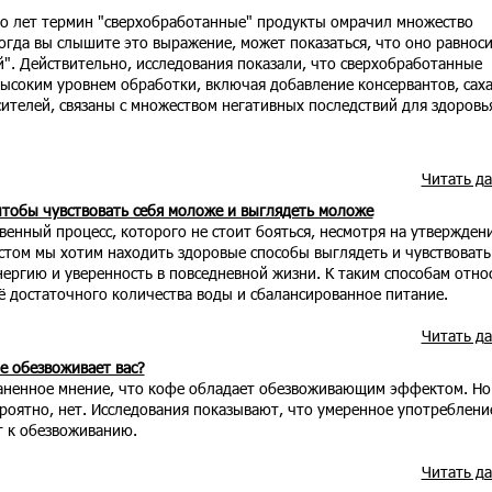
ко лет термин "сверхобработанные" продукты омрачил множество
огда вы слышите это выражение, может показаться, что оно равнос
й". Действительно, исследования показали, что сверхобработанные
высоким уровнем обработки, включая добавление консервантов, саха
ителей, связаны с множеством негативных последствий для здоровь
Читать д
чтобы чувствовать себя моложе и выглядеть моложе
венный процесс, которого не стоит бояться, несмотря на утвержден
стом мы хотим находить здоровые способы выглядеть и чувствовать
ергию и уверенность в повседневной жизни. К таким способам отно
ё достаточного количества воды и сбалансированное питание.
Читать д
е обезвоживает вас?
аненное мнение, что кофе обладает обезвоживающим эффектом. Но
роятно, нет. Исследования показывают, что умеренное употреблени
т к обезвоживанию.
Читать д