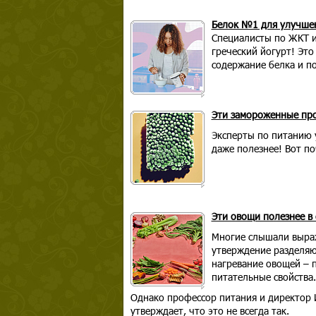
Белок №1 для улучше
Специалисты по ЖКТ и
греческий йогурт! Это
содержание белка и п
Эти замороженные про
Эксперты по питанию 
даже полезнее! Вот по
Эти овощи полезнее в
Многие слышали выраж
утверждение разделяю
нагревание овощей – п
питательные свойства.
Однако профессор питания и директор 
утверждает, что это не всегда так.